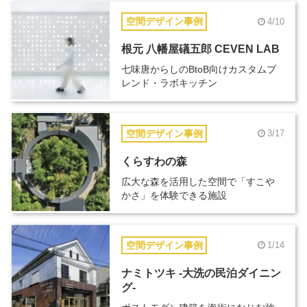
空間デザイン事例
4/10
根元 八幡屋礒五郎 CEVEN LAB
七味唐からしのBtoB向けカスタムブ
レンド・ラボキッチン
空間デザイン事例
3/17
くらすわの森
広大な森を活用した空間で「すこや
かさ」を体験できる施設
空間デザイン事例
1/14
ナミトツキ -大洗の民泊ダイニン
グ-