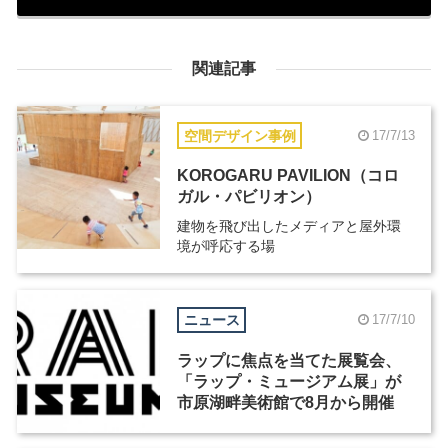
関連記事
空間デザイン事例
17/7/13
KOROGARU PAVILION（コロ
ガル・パビリオン）
建物を飛び出したメディアと屋外環
境が呼応する場
ニュース
17/7/10
ラップに焦点を当てた展覧会、
「ラップ・ミュージアム展」が
市原湖畔美術館で8月から開催