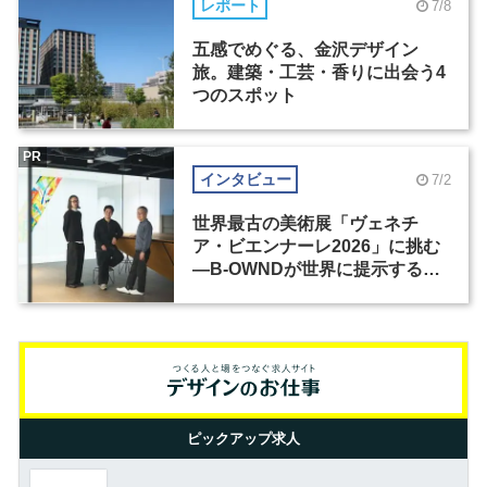
レポート
7/8
五感でめぐる、金沢デザイン
旅。建築・工芸・香りに出会う4
つのスポット
PR
インタビュー
7/2
世界最古の美術展「ヴェネチ
ア・ビエンナーレ2026」に挑む
―B-OWNDが世界に提示する美
の基準とは？（前編）
ピックアップ求人