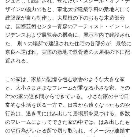
ジュとして設計され、せんだい・スクール・オブ・デ
ザインの協力のもと、東北大学建築学科の敷地内にて
建築家が自ら制作し、大屋根の下のおもな木造部分
は、国際芸術センター青森のアーティスト・イン・レ
ジデンスおよび展覧会の機会に、展示室内で建設され
た。 別々の場所で建設された住宅の各部分が、最後に
奈良へ運ばれ、実際の敷地で鉄骨造の大屋根の下に配
置される。
この家は、家族の記憶を包む駅舎のような大きな家
と、大小さまざまなフレームが重なる小さな家、その
2つの家の透き間からできている。 小さな家の中で日
常的な生活を送る一方で、日常から遠くなったものや
行為は、透き間にはみ出して居場所を見つける。多数
のフレームによってできた家の中では、はみ出したも
のや行為がいたる所で切り取られ、イメージが連鎖す