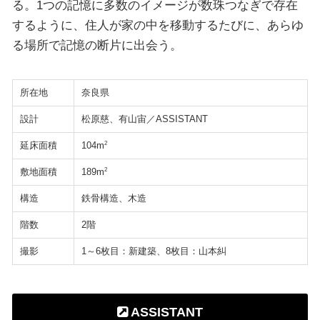
る。1つの記憶に多数のイメージが数珠つなぎで存在
するように、住人が家の中を移動するたびに、あらゆ
る場所で記憶の断片に出会う。
所在地
奈良県
設計
松原慈、有山宙／ASSISTANT
延床面積
2
104m
敷地面積
2
189m
構造
鉄骨構造、木造
階数
2階
撮影
1～6枚目：新建築、8枚目：山本糾
ASSISTANT