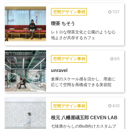
空間デザイン事例
7/27
喫茶 ちそう
レトロな喫茶文化と公園のような心
地よさが共存するカフェ
空間デザイン事例
6/5
unravel
倉庫のスケール感を活かし、用途に
応じて空間を再構成できる美容院
空間デザイン事例
4/10
根元 八幡屋礒五郎 CEVEN LAB
七味唐からしのBtoB向けカスタムブ