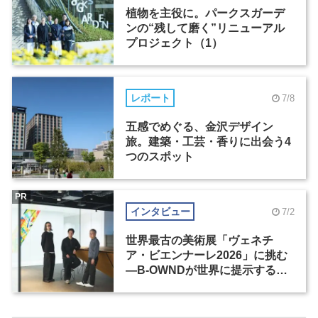
植物を主役に。パークスガーデ
ンの“残して磨く”リニューアル
プロジェクト（1）
レポート
7/8
五感でめぐる、金沢デザイン
旅。建築・工芸・香りに出会う4
つのスポット
PR
インタビュー
7/2
世界最古の美術展「ヴェネチ
ア・ビエンナーレ2026」に挑む
―B-OWNDが世界に提示する美
の基準とは？（前編）