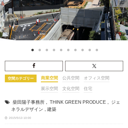
商業空間
公共空間
オフィス空間
空間カテゴリー
展示空間
文化空間
住宅
柴田陽子事務所
,
THINK GREEN PRODUCE
,
ジェ
ネラルデザイン
,
建築
2015/5/13 10:00