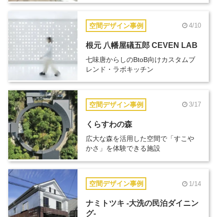
空間デザイン事例
4/10
根元 八幡屋礒五郎 CEVEN LAB
七味唐からしのBtoB向けカスタムブ
レンド・ラボキッチン
空間デザイン事例
3/17
くらすわの森
広大な森を活用した空間で「すこや
かさ」を体験できる施設
空間デザイン事例
1/14
ナミトツキ -大洗の民泊ダイニン
グ-