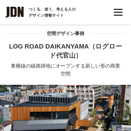
INTERVIEW
つくる、使う、考える人の
デザイン情報サイト
インタビュー
REPORT
空間デザイン事例
レポート
LOG ROAD DAIKANYAMA（ログロー
ド代官山）
COLUMN
コラム
東横線の線路跡地にオープンする新しい形の商業
空間