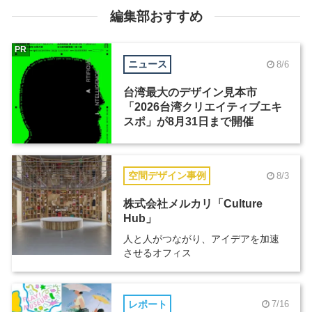
編集部おすすめ
PR
ニュース
8/6
台湾最大のデザイン見本市
「2026台湾クリエイティブエキ
スポ」が8月31日まで開催
空間デザイン事例
8/3
株式会社メルカリ「Culture
Hub」
人と人がつながり、アイデアを加速
させるオフィス
レポート
7/16