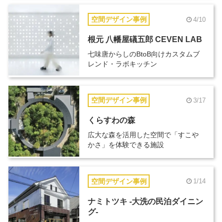
空間デザイン事例
4/10
根元 八幡屋礒五郎 CEVEN LAB
七味唐からしのBtoB向けカスタムブ
レンド・ラボキッチン
空間デザイン事例
3/17
くらすわの森
広大な森を活用した空間で「すこや
かさ」を体験できる施設
空間デザイン事例
1/14
ナミトツキ -大洗の民泊ダイニン
グ-