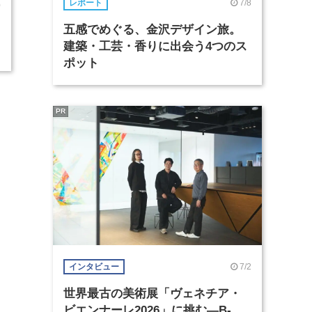
7/8
レポート
0
五感でめぐる、金沢デザイン旅。
建築・工芸・香りに出会う4つのス
ポット
PR
7/2
インタビュー
世界最古の美術展「ヴェネチア・
ビエンナーレ2026」に挑む―B-