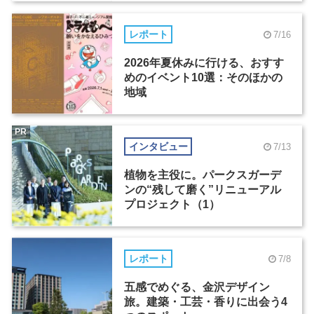
レポート
7/16
2026年夏休みに行ける、おすす
めのイベント10選：そのほかの
地域
PR
インタビュー
7/13
植物を主役に。パークスガーデ
ンの“残して磨く”リニューアル
プロジェクト（1）
レポート
7/8
五感でめぐる、金沢デザイン
旅。建築・工芸・香りに出会う4