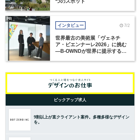
つのスポット
PR
インタビュー
7/2
世界最古の美術展「ヴェネチ
ア・ビエンナーレ2026」に挑む
―B-OWNDが世界に提示する美
の基準とは？（前編）
ピックアップ求人
9割以上が直クライアント案件。多種多様なデザイン
を。