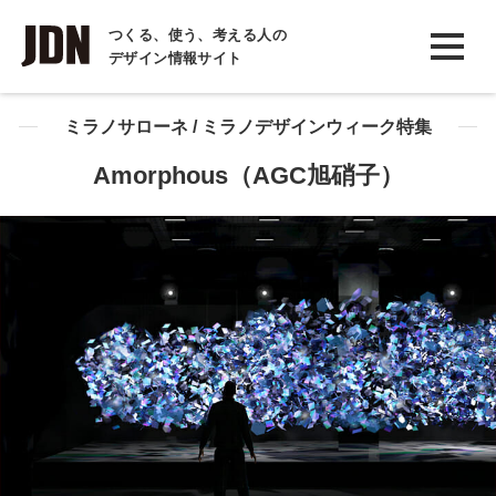
INTERVIEW
つくる、使う、考える人の
デザイン情報サイト
インタビュー
REPORT
ミラノサローネ / ミラノデザインウィーク特集
レポート
Amorphous（AGC旭硝子）
COLUMN
コラム