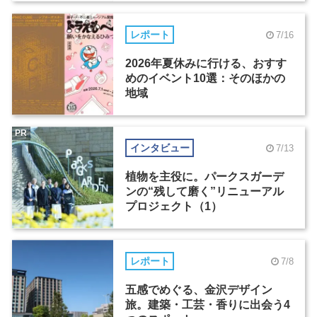
レポート
7/16
2026年夏休みに行ける、おすす
めのイベント10選：そのほかの
地域
PR
インタビュー
7/13
植物を主役に。パークスガーデ
ンの“残して磨く”リニューアル
プロジェクト（1）
レポート
7/8
五感でめぐる、金沢デザイン
旅。建築・工芸・香りに出会う4