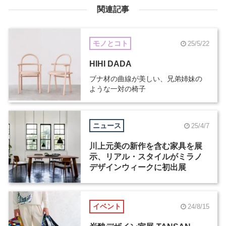
関連記事
モノとコト
25/5/22
HIHI DADA
ブナ材の曲線が美しい、兄弟姉妹の
ような一対の椅子
ニュース
25/4/7
川上元美の新作を含む家具を展
示、リアル・スタイルがミラノ
デザインウィークに初出展
イベント
24/8/15