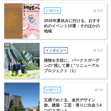
レポート
7/16
2026年夏休みに行ける、おすす
めのイベント10選：そのほかの
地域
PR
インタビュー
7/13
植物を主役に。パークスガーデ
ンの“残して磨く”リニューアル
プロジェクト（1）
レポート
7/8
五感でめぐる、金沢デザイン
旅。建築・工芸・香りに出会う4
つのスポット