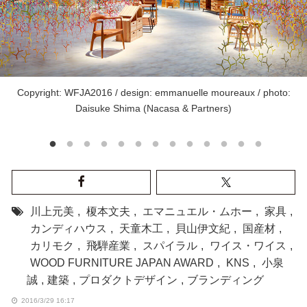
Copyright: WFJA2016 / design: emmanuelle moureaux / photo:
Daisuke Shima (Nacasa & Partners)
川上元美
,
榎本文夫
,
エマニュエル・ムホー
,
家具
,
カンディハウス
,
天童木工
,
貝山伊文紀
,
国産材
,
カリモク
,
飛騨産業
,
スパイラル
,
ワイス・ワイス
,
WOOD FURNITURE JAPAN AWARD
,
KNS
,
小泉
誠
,
建築
,
プロダクトデザイン
,
ブランディング
2016/3/29 16:17