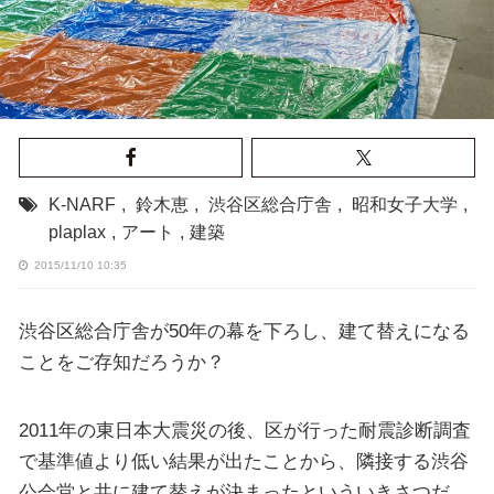
K-NARF
,
鈴木恵
,
渋谷区総合庁舎
,
昭和女子大学
,
plaplax
,
アート
,
建築
2015/11/10 10:35
渋谷区総合庁舎が50年の幕を下ろし、建て替えになる
ことをご存知だろうか？
2011年の東日本大震災の後、区が行った耐震診断調査
で基準値より低い結果が出たことから、隣接する渋谷
公会堂と共に建て替えが決まったといういきさつだ。