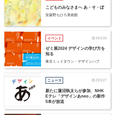
こどものみなさまへ あ・そ・ぼ
安曇野ちひろ美術館
イベント
24/1/18
ゼミ展2024 デザインの学び方を
知る
東京ミッドタウン・デザインハブ
ニュース
23/1/27
新たに蓮沼執太らが参加、NHK
Eテレ「デザインあneo」の新作
5本が放送