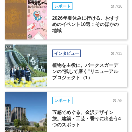
レポート
7/16
2026年夏休みに行ける、おすす
めのイベント10選：そのほかの
地域
PR
インタビュー
7/13
植物を主役に。パークスガーデ
ンの“残して磨く”リニューアル
プロジェクト（1）
レポート
7/8
五感でめぐる、金沢デザイン
旅。建築・工芸・香りに出会う4
つのスポット