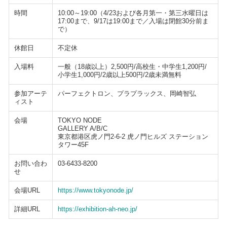
時間
10:00～19:00（4/23および各月第一・第三水曜日は
17:00まで、9/17は19:00まで／入場は閉館30分前ま
で）
休館日
不定休
入場料
一般（18歳以上）2,500円/高校生・中学生1,200円/
小学生1,000円/2歳以上500円/2歳未満無料
参加アーテ
パーフェクトロン、プラプラックス、岡崎智弘
ィスト
会場
TOKYO NODE
GALLERY A/B/C
東京都港区虎ノ門2-6-2 虎ノ門ヒルズ ステーション
タワー45F
お問い合わ
03-6433-8200
せ
会場URL
https://www.tokyonode.jp/
詳細URL
https://exhibition-ah-neo.jp/