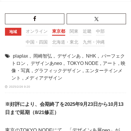
オンライン
東京都
関東
近畿
中部
地域
中国・四国
北海道・東北
九州・沖縄
plaplax
,
岡崎智弘
,
デザインあ
,
NHK
,
パーフェク
トロン
,
デザインあneo
,
TOKYO NODE
,
アート
,
映
像・写真
,
グラフィックデザイン
,
エンターテインメ
ント
,
メディアデザイン
2025/2/26 9:20
※好評により、会期終了を2025年9月23日から10月13
日まで延期（8/21修正）
東京のTOKYO NODEにて、「デザインあ展neo」が