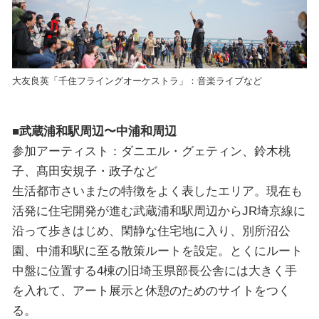
大友良英「千住フライングオーケストラ」：音楽ライブなど
■武蔵浦和駅周辺〜中浦和周辺
参加アーティスト：ダニエル・グェティン、鈴木桃
子、髙田安規子・政子など
生活都市さいまたの特徴をよく表したエリア。現在も
活発に住宅開発が進む武蔵浦和駅周辺からJR埼京線に
沿って歩きはじめ、閑静な住宅地に入り、別所沼公
園、中浦和駅に至る散策ルートを設定。とくにルート
中盤に位置する4棟の旧埼玉県部長公舎には大きく手
を入れて、アート展示と休憩のためのサイトをつく
る。