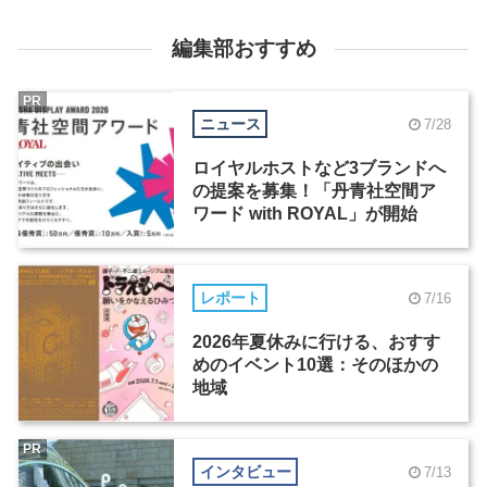
編集部おすすめ
PR
ニュース
7/28
ロイヤルホストなど3ブランドへ
の提案を募集！「丹青社空間ア
ワード with ROYAL」が開始
レポート
7/16
2026年夏休みに行ける、おすす
めのイベント10選：そのほかの
地域
PR
インタビュー
7/13