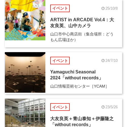
イベント
25/10/8
ARTIST in ARCADE Vol.4：大
友良英、山中カメラ
山口市中心商店街（集合場所：どう
もん広場ほか）
イベント
24/7/10
Yamaguchi Seasonal
2024「without records」
山口情報芸術センター［YCAM］
イベント
23/5/26
大友良英＋青山泰知＋伊藤隆之
「without records」