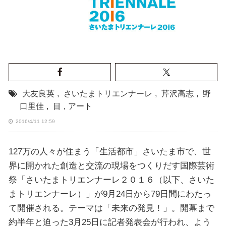
大友良英
,
さいたまトリエンナーレ
,
芹沢高志
,
野
口里佳
,
目
,
アート
2016/4/11 12:59
127万の人々が住まう「生活都市」さいたま市で、世
界に開かれた創造と交流の現場をつくりだす国際芸術
祭「さいたまトリエンナーレ２０１６（以下、さいた
まトリエンナーレ）」が9月24日から79日間にわたっ
て開催される。テーマは「未来の発見！」。開幕まで
約半年と迫った3月25日に記者発表会が行われ、よう