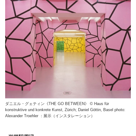
ダニエル・グェティン《THE GO BETWEEN》 © Haus für
konstruktive und konkrete Kunst, Zürich; Daniel Göttin, Basel photo:
Alexander Troehler ：展示（インスタレーション）