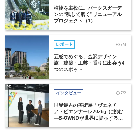
植物を主役に。パークスガーデ
ンの“残して磨く”リニューアル
プロジェクト（1）
レポート
7/8
五感でめぐる、金沢デザイン
旅。建築・工芸・香りに出会う4
つのスポット
PR
インタビュー
7/2
世界最古の美術展「ヴェネチ
ア・ビエンナーレ2026」に挑む
―B-OWNDが世界に提示する美
の基準とは？（前編）