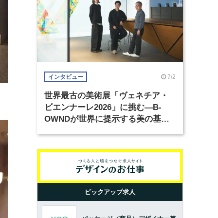
7/2
インタビュー
世界最古の美術展「ヴェネチア・
ビエンナーレ2026」に挑む―B-
OWNDが世界に提示する美の基準
とは？（前編）
ピックアップ求人