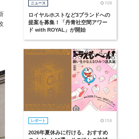
7/28
ニュース
新
ロイヤルホストなど3ブランドへの
提案を募集！「丹青社空間アワー
改
ド with ROYAL」が開始
7/16
レポート
2026年夏休みに行ける、おすすめ