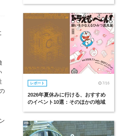
に
徴
い
性
7/16
レポート
の
2026年夏休みに行ける、おすすめ
のイベント10選：そのほかの地域
ン
PR