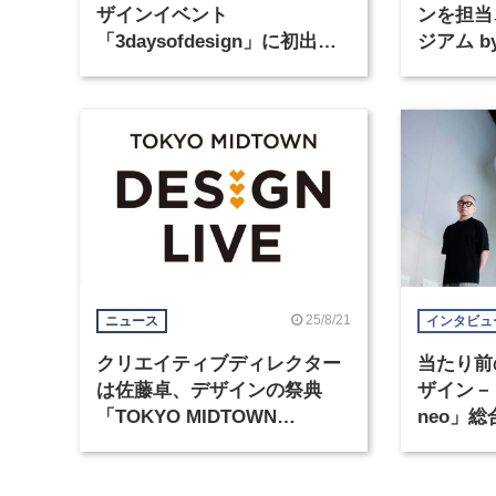
ザインイベント
ンを担当
「3daysofdesign」に初出
ジアム 
展、新作照明コレクションを
2026年
発表
25/8/21
ニュース
インタビュ
クリエイティブディレクター
当たり前
は佐藤卓、デザインの祭典
ザイン－
「TOKYO MIDTOWN
neo」
DESIGN LIVE 2025」が10月
卓（1）
に開催