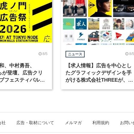
8/5
8/
ニュース
和、中村勇吾、
【求人情報】広告を中心とし
KOらが登壇、広告クリ
たグラフィックデザインを手
ブフェスティバル
がける株式会社THREEが、グ
広告祭」の第2回が開
ラフィックデザイナーを募集
会社
広告・取材について
メルマガ
利用規約
お問い