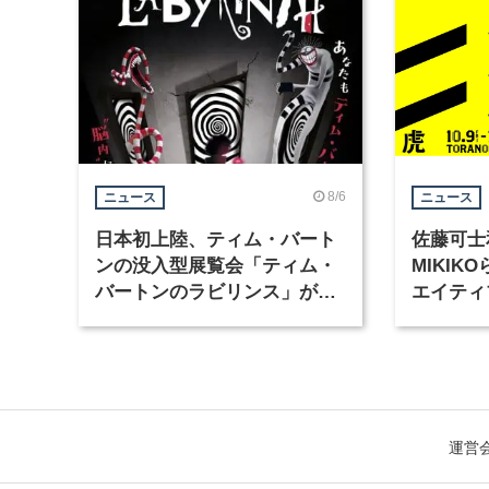
8/6
ニュース
ニュース
日本初上陸、ティム・バート
佐藤可士
ンの没入型展覧会「ティム・
MIKI
バートンのラビリンス」が東
エイティ
京・豊洲で開催
「虎ノ門
催
運営