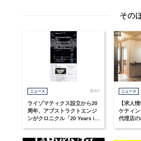
その
PR
8/7
ニュース
ニュース
ライゾマティクス設立から20
【求人情
周年、アブストラクトエンジ
ケティン
ンがクロニクル「20 Years in
代理店の
Motion」を公開
グラフィ
集