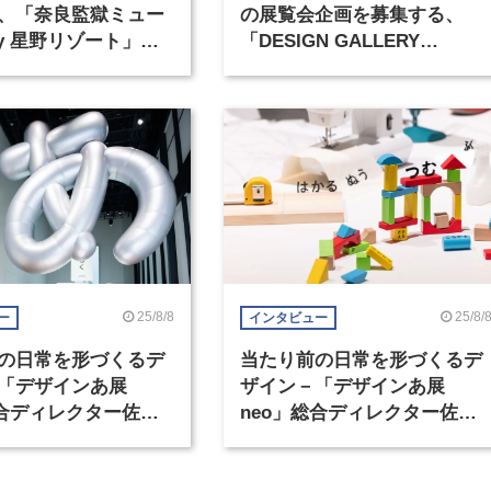
、「奈良監獄ミュー
の展覧会企画を募集する、
by 星野リゾート」が
「DESIGN GALLERY
4月27日にオープン
AWARD」が開催
25/8/8
25/8/
ー
インタビュー
の日常を形づくるデ
当たり前の日常を形づくるデ
「デザインあ展
ザイン－「デザインあ展
総合ディレクター佐藤
neo」総合ディレクター佐藤
卓（2）