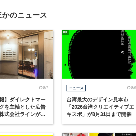
ほかのニュース
PR
8/7
8/
ニュース
報】ダイレクトマー
台湾最大のデザイン見本市
グを主軸とした広告
「2026台湾クリエイティブエ
株式会社ラインが、
キスポ」が8月31日まで開催
ックデザイナーを募
PR