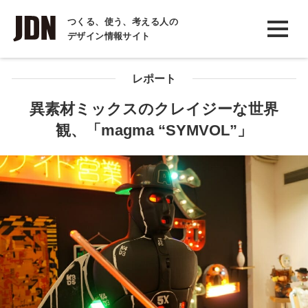
INTERVIEW
つくる、使う、考える人の
デザイン情報サイト
インタビュー
REPORT
レポート
レポート
異素材ミックスのクレイジーな世界
観、「magma “SYMVOL”」
COLUMN
コラム