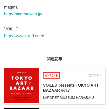
magma
http://magma-web.jp/
VOILLD
http://www.voilld.com/
関連記事
イベント
25/1/7
VOILLD presents TOKYO ART
BAZAAR vol.7
LAFORET MUSEUM HARAJUKU