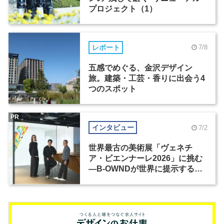
プロジェクト（1）
レポート
7/8
五感でめぐる、金沢デザイン
旅。建築・工芸・香りに出会う4
つのスポット
PR
インタビュー
7/2
世界最古の美術展「ヴェネチ
ア・ビエンナーレ2026」に挑む
―B-OWNDが世界に提示する美
の基準とは？（前編）