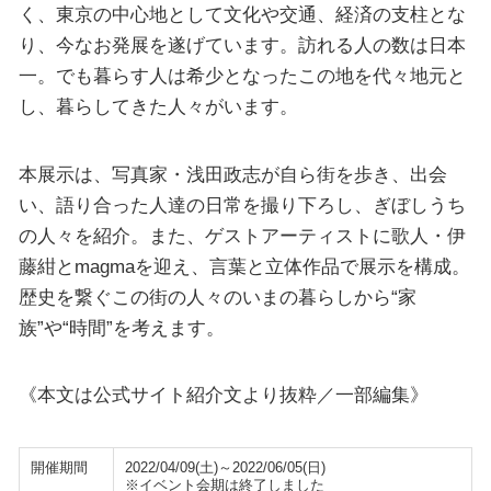
く、東京の中心地として文化や交通、経済の支柱とな
り、今なお発展を遂げています。訪れる人の数は日本
一。でも暮らす人は希少となったこの地を代々地元と
し、暮らしてきた人々がいます。
本展示は、写真家・浅田政志が自ら街を歩き、出会
い、語り合った人達の日常を撮り下ろし、ぎぼしうち
の人々を紹介。また、ゲストアーティストに歌人・伊
藤紺とmagmaを迎え、言葉と立体作品で展示を構成。
歴史を繋ぐこの街の人々のいまの暮らしから“家
族”や“時間”を考えます。
《本文は公式サイト紹介文より抜粋／一部編集》
開催期間
2022/04/09(土)～2022/06/05(日)
※イベント会期は終了しました