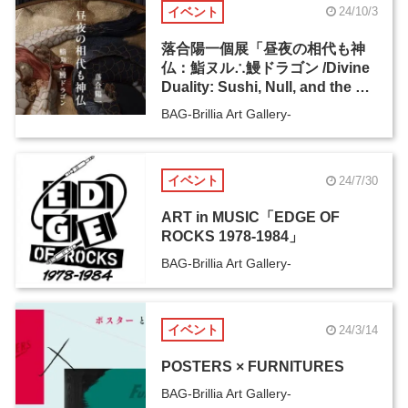
イベント
24/10/3
落合陽一個展「昼夜の相代も神
仏：鮨ヌル∴鰻ドラゴン /Divine
Duality: Sushi, Null, and the Eel
Dragon in Edo’s Cyclical Time
BAG-Brillia Art Gallery-
and Space」
イベント
24/7/30
ART in MUSIC「EDGE OF
ROCKS 1978-1984」
BAG-Brillia Art Gallery-
イベント
24/3/14
POSTERS × FURNITURES
BAG-Brillia Art Gallery-