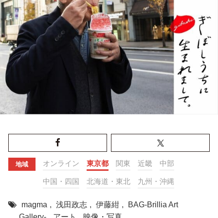
オンライン
東京都
関東
近畿
中部
地域
中国・四国
北海道・東北
九州・沖縄
magma
,
浅田政志
,
伊藤紺
,
BAG-Brillia Art
Gallery-
,
アート
,
映像・写真