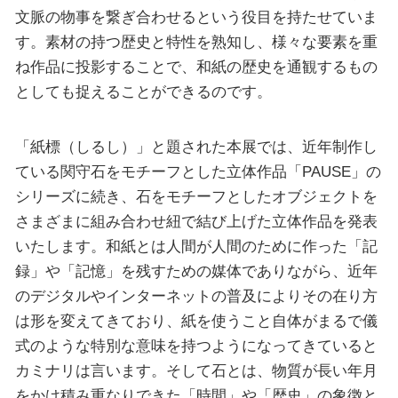
文脈の物事を繋ぎ合わせるという役目を持たせていま
す。素材の持つ歴史と特性を熟知し、様々な要素を重
ね作品に投影することで、和紙の歴史を通観するもの
としても捉えることができるのです。
「紙標（しるし）」と題された本展では、近年制作し
ている関守石をモチーフとした立体作品「PAUSE」の
シリーズに続き、石をモチーフとしたオブジェクトを
さまざまに組み合わせ紐で結び上げた立体作品を発表
いたします。和紙とは人間が人間のために作った「記
録」や「記憶」を残すための媒体でありながら、近年
のデジタルやインターネットの普及によりその在り方
は形を変えてきており、紙を使うこと自体がまるで儀
式のような特別な意味を持つようになってきていると
カミナリは言います。そして石とは、物質が長い年月
をかけ積み重なりできた「時間」や「歴史」の象徴と