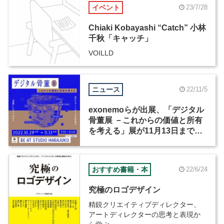
イベント
23/7/28
Chiaki Kobayashi “Catch” 小林
千秋「キャッチ」
VOILLD
ニュース
22/11/5
exonemoらが出展、「デジタル
骨董展 －これからの価値と所有
を考える」展が11月13日まで開
催
おすすめ書籍・本
22/6/24
究極のロゴデザイン
精鋭クリエイティブディレクター、
アートディレクターの思考と表現か