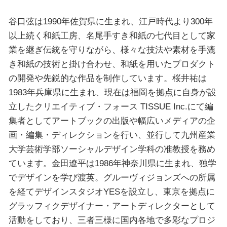
谷口弦は1990年佐賀県に生まれ、江戸時代より300年
以上続く和紙工房、名尾手すき和紙の七代目として家
業を継ぎ伝統を守りながら、様々な技法や素材を手漉
き和紙の技術と掛け合わせ、和紙を用いたプロダクト
の開発や先鋭的な作品を制作しています。桜井祐は
1983年兵庫県に生まれ、現在は福岡を拠点に自身が設
立したクリエイティブ・フォース TISSUE Inc.にて編
集者としてアートブックの出版や幅広いメディアの企
画・編集・ディレクションを行い、並行して九州産業
大学芸術学部ソーシャルデザイン学科の准教授を務め
ています。金田遼平は1986年神奈川県に生まれ、独学
でデザインを学び渡英。グルーヴィジョンズへの所属
を経てデザインスタジオYESを設立し、東京を拠点に
グラッフィクデザイナー・アートディレクターとして
活動をしており、三者三様に国内各地で多彩なプロジ