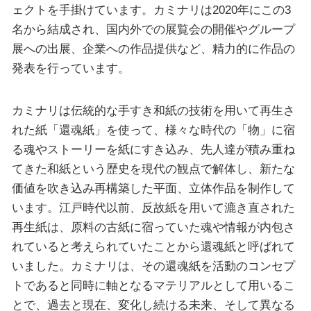
ェクトを手掛けています。カミナリは2020年にこの3
名から結成され、国内外での展覧会の開催やグループ
展への出展、企業への作品提供など、精力的に作品の
発表を行っています。
カミナリは伝統的な手すき和紙の技術を用いて再生さ
れた紙「還魂紙」を使って、様々な時代の「物」に宿
る魂やストーリーを紙にすき込み、先人達が積み重ね
てきた和紙という歴史を現代の観点で解体し、新たな
価値を吹き込み再構築した平面、立体作品を制作して
います。江戸時代以前、反故紙を用いて漉き直された
再生紙は、原料の古紙に宿っていた魂や情報が内包さ
れていると考えられていたことから還魂紙と呼ばれて
いました。カミナリは、その還魂紙を活動のコンセプ
トであると同時に軸となるマテリアルとして用いるこ
とで、過去と現在、変化し続ける未来、そして異なる