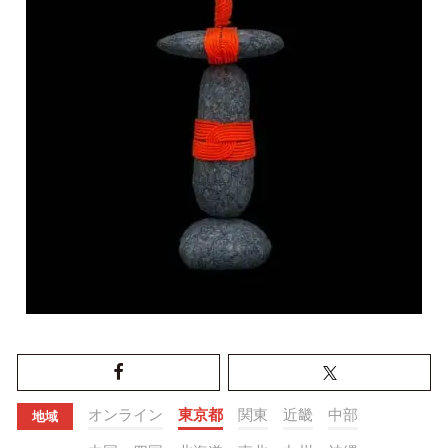
オンライン
東京都
関東
近畿
中部
地域