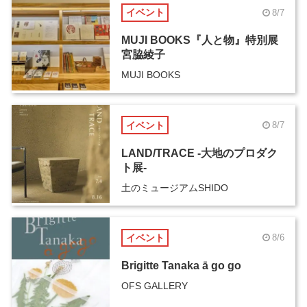
イベント
8/7
MUJI BOOKS『人と物』特別展
宮脇綾子
MUJI BOOKS
イベント
8/7
LAND/TRACE -大地のプロダク
ト展-
土のミュージアムSHIDO
イベント
8/6
Brigitte Tanaka ā go go
OFS GALLERY