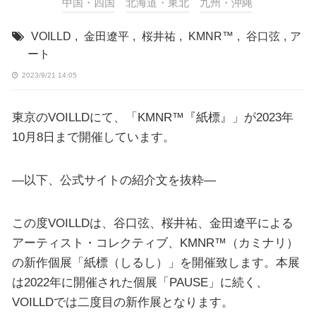
中国・四国
北海道・東北
九州・沖縄
VOILLD
,
金田遼平
,
桜井祐
,
KMNR™
,
谷口弦
,
ア
ート
2023/9/21 14:05
東京のVOILLDにて、「KMNR™『紙標』」が2023年
10月8日まで開催しています。
—以下、公式サイトの紹介文を抜粋—
この度VOILLDは、谷口弦、桜井祐、金田遼平による
アーティスト・コレクティブ、KMNR™（カミナリ）
の新作個展「紙標（しるし）」を開催致します。本展
は2022年に開催された個展「PAUSE」に続く、
VOILLDでは二度目の新作展となります。