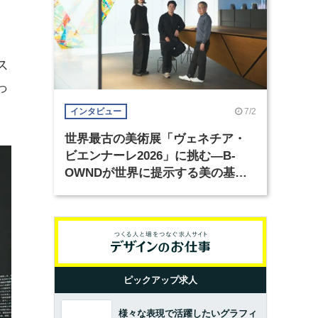
ス
っ
7/2
インタビュー
世界最古の美術展「ヴェネチア・
ビエンナーレ2026」に挑む―B-
OWNDが世界に提示する美の基準
とは？（前編）
ピックアップ求人
様々な表現で活躍したいグラフィ