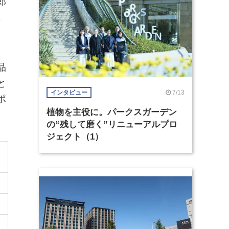
郎
ェ
品
と
7/13
インタビュー
ポ
植物を主役に。パークスガーデン
の“残して磨く”リニューアルプロ
ジェクト（1）
）