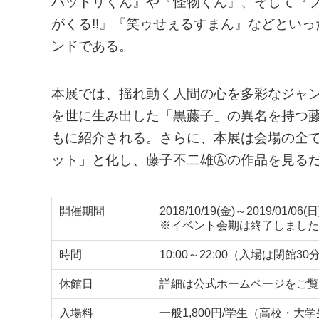
ハットリくん』や『怪物くん』、そして『
がくる!!』『笑ゥせぇるすまん』などとい
ンドである。
本展では、揺れ動く人間の心を多彩なジャ
を世に生み出した「黒藤子」の異名を持つ
もに紹介される。さらに、本展は会場の全
ット」と化し、藤子不二雄Ⓐの作品を見る
開催期間
2018/10/19(金)～2019/01/06(日
※イベント会期は終了しました
時間
10:00～22:00（入場は閉館3
休館日
詳細は公式ホームページをご覧
入場料
一般1,800円/学生（高校・大学