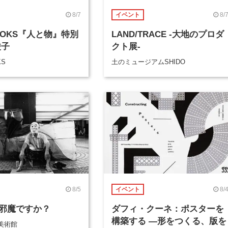
8/7
8/
イベント
BOOKS『人と物』特別
LAND/TRACE -大地のプロダ
綾子
クト展-
KS
土のミュージアムSHIDO
8/5
8/
イベント
邪魔ですか？
ダフィ・クーネ：ポスターを
構築する ―形をつくる、版を
美術館