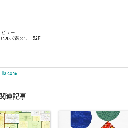
ィビュー
木ヒルズ森タワー52F
hills.com/
関連記事