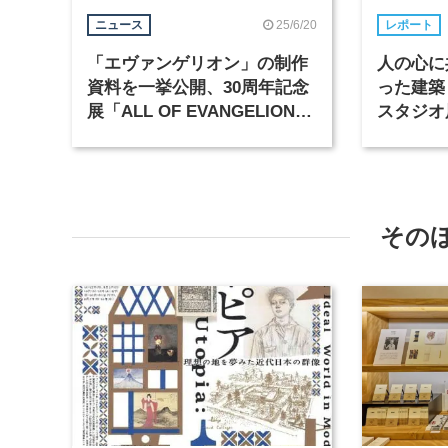
25/6/20
ニュース
レポート
「エヴァンゲリオン」の制作
人の心に
資料を一挙公開、30周年記念
った建築
展「ALL OF EVANGELION」
スタジオ
が11月14日から開催
その