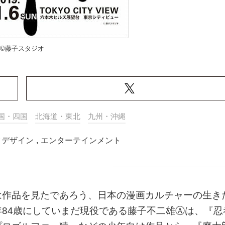
©藤子スタジオ
国・四国
北海道・東北
九州・沖縄
クデザイン
,
エンターテインメント
は作品を見たであろう、日本の漫画カルチャーの生き
84歳にしていまだ現役である藤子不二雄Ⓐは、『忍