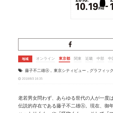
オンライン
東京都
関東
近畿
中部
中
地域
藤子不二雄Ⓐ
,
東京シティビュー
,
グラフィッ
2018/8/3 16:35
老若男女問わず、あらゆる世代の人が一度
伝説的存在である藤子不二雄Ⓐ。現在、御年