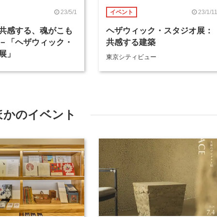
23/5/1
23/1/1
イベント
共感する、魂がこも
ヘザウィック・スタジオ展：
－「ヘザウィック・
共感する建築
展」
東京シティビュー
ほかのイベント