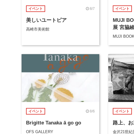
8/7
イベント
イベント
美しいユートピア
MUJI 
展 宮脇
高崎市美術館
MUJI BOO
8/6
イベント
イベント
Brigitte Tanaka ā go go
路上、お
OFS GALLERY
金沢21世紀