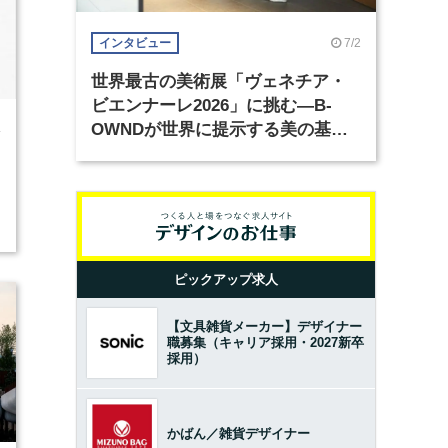
7/2
インタビュー
世界最古の美術展「ヴェネチア・
ビエンナーレ2026」に挑む―B-
OWNDが世界に提示する美の基準
4
とは？（前編）
ピックアップ求人
【文具雑貨メーカー】デザイナー
職募集（キャリア採用・2027新卒
採用）
かばん／雑貨デザイナー