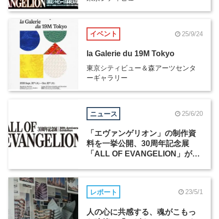
イベント
25/9/24
la Galerie du 19M Tokyo
東京シティビュー＆森アーツセンタ
ーギャラリー
ニュース
25/6/20
「エヴァンゲリオン」の制作資
料を一挙公開、30周年記念展
「ALL OF EVANGELION」が11
月14日から開催
レポート
23/5/1
人の心に共感する、魂がこもっ