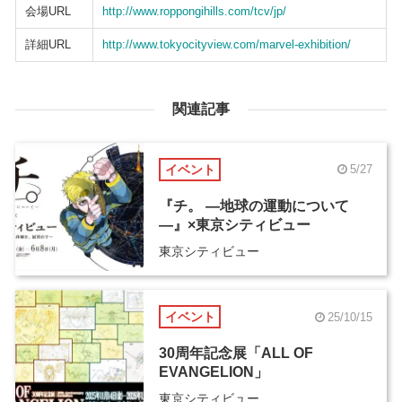
会場URL
http://www.roppongihills.com/tcv/jp/
詳細URL
http://www.tokyocityview.com/marvel-exhibition/
関連記事
イベント
5/27
『チ。 ―地球の運動について
―』×東京シティビュー
東京シティビュー
イベント
25/10/15
30周年記念展「ALL OF
EVANGELION」
東京シティビュー