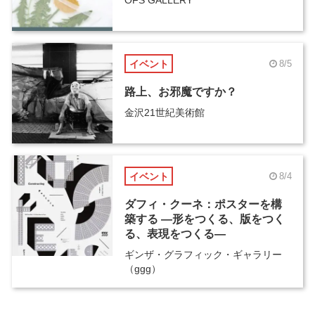
OFS GALLERY
イベント
8/5
路上、お邪魔ですか？
金沢21世紀美術館
イベント
8/4
ダフィ・クーネ：ポスターを構
築する ―形をつくる、版をつく
る、表現をつくる―
ギンザ・グラフィック・ギャラリー
（ggg）