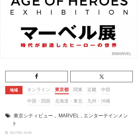
オンライン
東京都
関東
近畿
中部
地域
中国・四国
北海道・東北
九州・沖縄
東京シティビュー
,
MARVEL
,
エンターテインメン
ト
2017/3/2 10:05