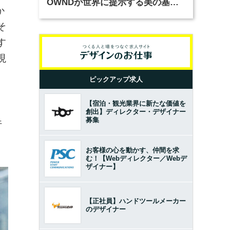
OWNDが世界に提示する美の基準
か
とは？（前編）
そ
す
現
ピックアップ求人
【宿泊・観光業界に新たな価値を
、
創出】ディレクター・デザイナー
募集
行
お客様の心を動かす、仲間を求
む！【Webディレクター／Webデ
ザイナー】
【正社員】ハンドツールメーカー
のデザイナー