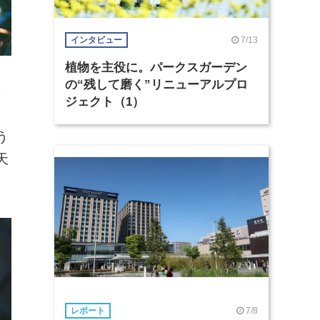
7/13
インタビュー
植物を主役に。パークスガーデン
の“残して磨く”リニューアルプロ
そ
ジェクト（1）
、
う
天
7/8
レポート