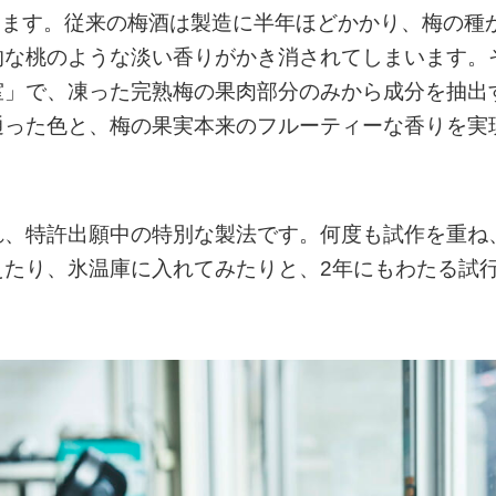
います。従来の梅酒は製造に半年ほどかかり、梅の種
的な桃のような淡い香りがかき消されてしまいます。
室」で、凍った完熟梅の果肉部分のみから成分を抽出
通った色と、梅の果実本来のフルーティーな香りを実
れ、特許出願中の特別な製法です。何度も試作を重ね
えたり、氷温庫に入れてみたりと、2年にもわたる試