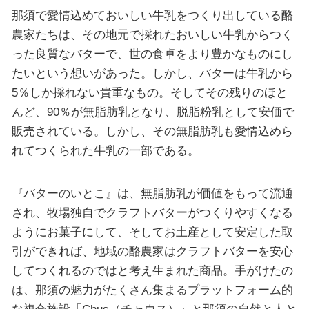
那須で愛情込めておいしい牛乳をつくり出している酪
農家たちは、その地元で採れたおいしい牛乳からつく
った良質なバターで、世の食卓をより豊かなものにし
たいという想いがあった。しかし、バターは牛乳から
5％しか採れない貴重なもの。そしてその残りのほと
んど、90％が無脂肪乳となり、脱脂粉乳として安価で
販売されている。しかし、その無脂肪乳も愛情込めら
れてつくられた牛乳の一部である。
『バターのいとこ』は、無脂肪乳が価値をもって流通
され、牧場独自でクラフトバターがつくりやすくなる
ようにお菓子にして、そしてお土産として安定した取
引ができれば、地域の酪農家はクラフトバターを安心
してつくれるのではと考え生まれた商品。手がけたの
は、那須の魅力がたくさん集まるプラットフォーム的
な複合施設「Chus（チャウス）」と那須の自然と人と