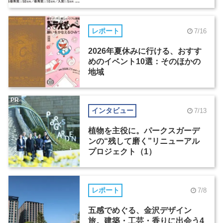
レポート
7/16
2026年夏休みに行ける、おすす
めのイベント10選：そのほかの
地域
PR
インタビュー
7/13
植物を主役に。パークスガーデ
ンの“残して磨く”リニューアル
プロジェクト（1）
レポート
7/8
五感でめぐる、金沢デザイン
旅。建築・工芸・香りに出会う4