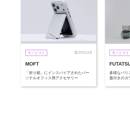
25/11/18
モノとコト
モノとコト
MOFT
FUTATS
「折り紙」にインスパイアされたパー
多様なバリ
ソナルオフィス用アクセサリー
蓋付きのガ