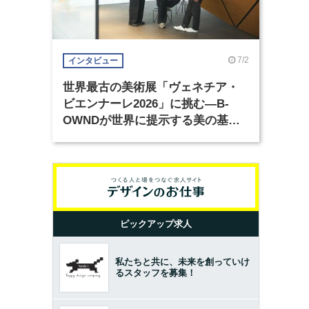
7/2
インタビュー
世界最古の美術展「ヴェネチア・
ビエンナーレ2026」に挑む―B-
OWNDが世界に提示する美の基準
とは？（前編）
ピックアップ求人
私たちと共に、未来を創っていけ
るスタッフを募集！