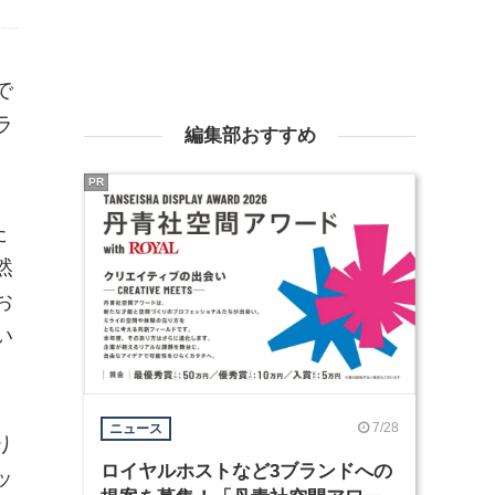
で
ラ
編集部おすすめ
PR
た
然
お
い
7/28
ニュース
り
ロイヤルホストなど3ブランドへの
ッ