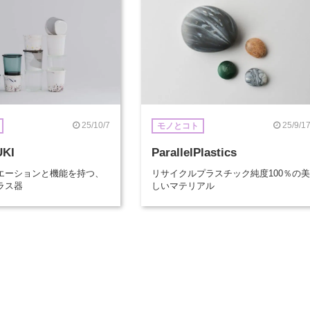
25/10/7
25/9/1
モノとコト
UKI
ParallelPlastics
エーションと機能を持つ、
リサイクルプラスチック純度100％の美
ラス器
しいマテリアル