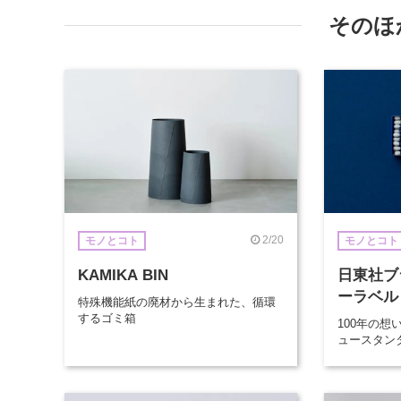
そのほ
2/20
モノとコト
モノとコト
KAMIKA BIN
日東社ブ
ーラベル
特殊機能紙の廃材から生まれた、循環
するゴミ箱
100年の
ュースタン