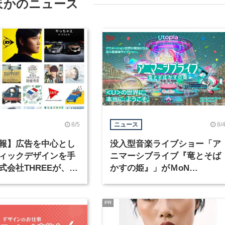
ほかのニュース
8/5
8/
ニュース
報】広告を中心とし
没入型音楽ライブショー「ア
ィックデザインを手
ニマーシブライブ『竜とそば
式会社THREEが、グ
かすの姫』」がＭoN
クデザイナーを募集
Takanawaで開催
PR