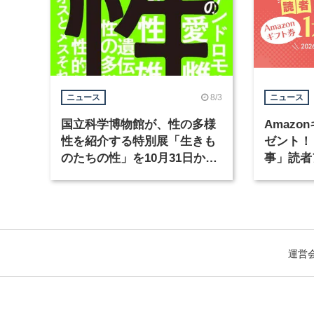
8/3
ニュース
ニュース
国立科学博物館が、性の多様
Amazo
性を紹介する特別展「生きも
ゼント！
のたちの性」を10月31日から
事」読者
開催
まで実施
運営