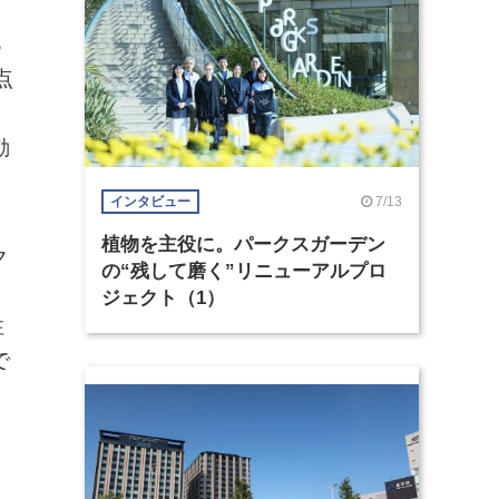
る
点
動
7/13
インタビュー
植物を主役に。パークスガーデン
ク
の“残して磨く”リニューアルプロ
ジェクト（1）
性
で