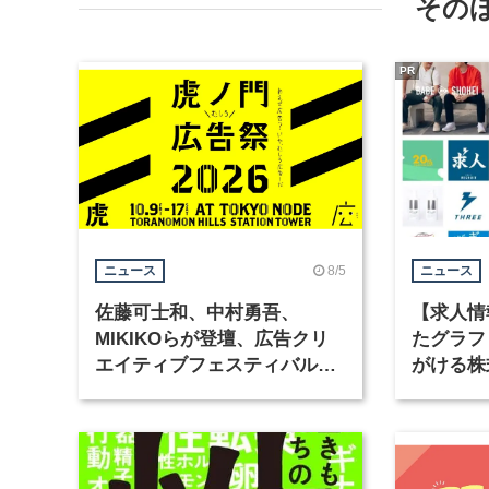
その
PR
8/5
ニュース
ニュース
佐藤可士和、中村勇吾、
【求人情
MIKIKOらが登壇、広告クリ
たグラフ
エイティブフェスティバル
がける株
「虎ノ門広告祭」の第2回が開
ラフィッ
催