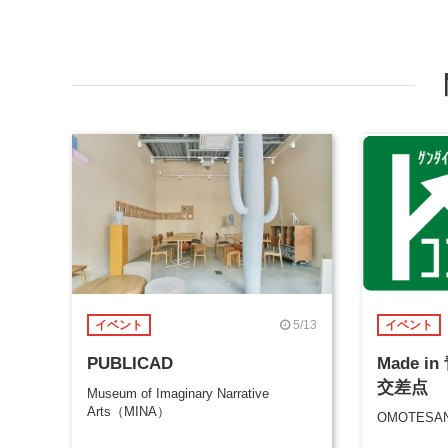
5/13
イベント
イベント
PUBLICAD
Made 
交差点
Museum of Imaginary Narrative
Arts（MINA）
OMOTESAN