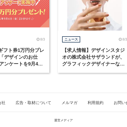
8/3
8/
ニュース
nギフト券1万円分プレ
【求人情報】デザインスタジ
「デザインのお仕
オの株式会社サザランドが、
アンケートを9月4日
グラフィックデザイナーなど
中！
職種を募集
会社
広告・取材について
メルマガ
利用規約
お問い
運営メディア