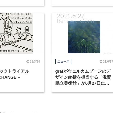
22/3/29
21/6/1
ニュース
ックトライアル
grafがウェルカムゾーンのデ
CHANGE –
ザイン統括を担当する「滋賀
県立美術館」が6月27日にオ
ープン。VIデザインは
UMA/design farm