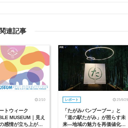
関連記事
PR
2/10
25/9/2
レポート
ートウィーク
「たがみバンブーブー」と
IBLE MUSEUM｜見え
「道の駅たがみ」が照らす未
の感情が立ち上がる
来―地域の魅力を再価値化