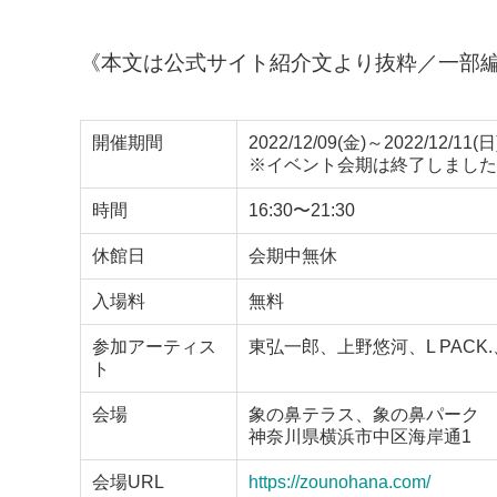
《本文は公式サイト紹介文より抜粋／一部
開催期間
2022/12/09(金)～2022/12/11(日
※イベント会期は終了しました
時間
16:30〜21:30
休館日
会期中無休
入場料
無料
参加アーティス
東弘一郎、上野悠河、L PACK.、髙橋
ト
会場
象の鼻テラス、象の鼻パーク
神奈川県横浜市中区海岸通1
会場URL
https://zounohana.com/