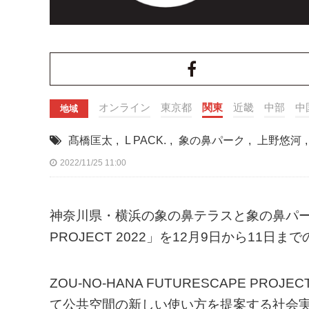
オンライン
東京都
関東
近畿
中部
中
地域
髙橋匡太
,
L PACK.
,
象の鼻パーク
,
上野悠河
2022/11/25 11:00
神奈川県・横浜の象の鼻テラスと象の鼻パークにて
PROJECT 2022」を12月9日から11日
ZOU-NO-HANA FUTURESCAPE 
て公共空間の新しい使い方を提案する社会実