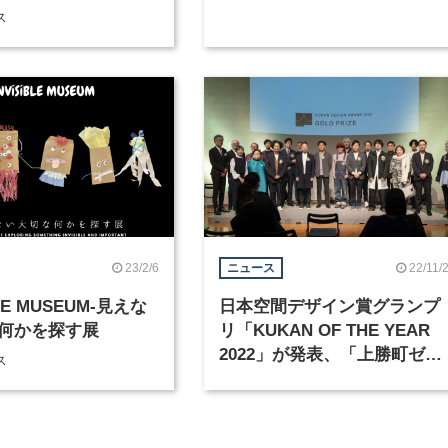
し、町に賑わいを生む
ス
23/2/6
22/11/
ニュース
BLE MUSEUM-見えな
日本空間デザイン賞グランプ
何かを探す展
リ「KUKAN OF THE YEAR
2022」が発表、「上勝町ゼ
ス
ロ・ウェイストセンター」 な
ど3作品が選出