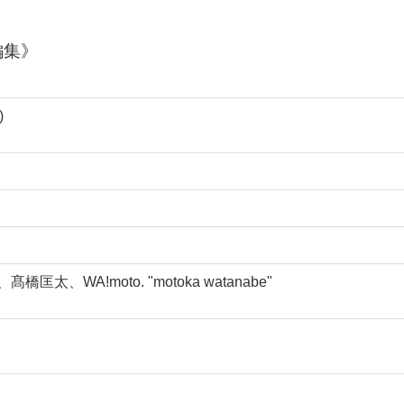
編集》
)
匡太、WA!moto. "motoka watanabe"