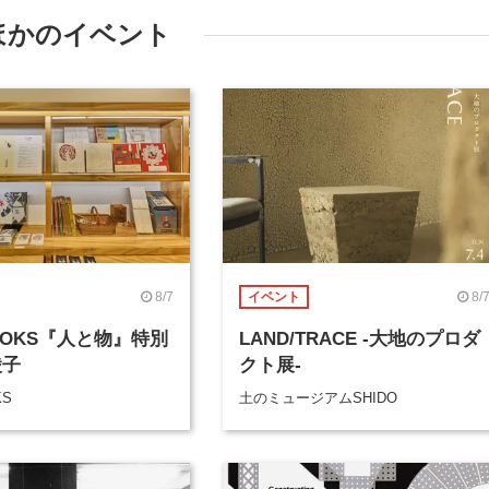
ほかのイベント
8/7
8/
イベント
BOOKS『人と物』特別
LAND/TRACE -大地のプロダ
綾子
クト展-
KS
土のミュージアムSHIDO