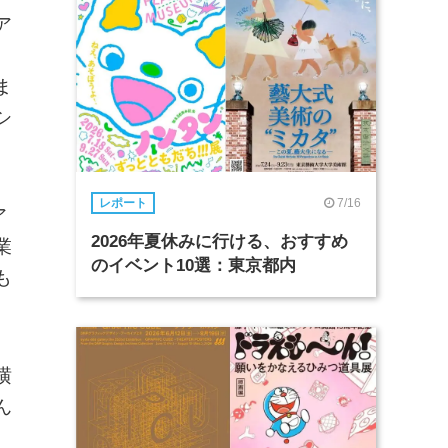
ア
。
ま
シ
7/16
レポート
ア
2026年夏休みに行ける、おすすめ
業
のイベント10選：東京都内
も
横
ん