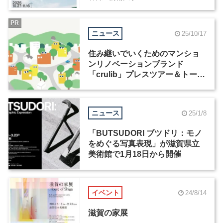
PR
ニュース
25/10/17
住み継いでいくためのマンショ
ンリノベーションブランド
「crulib」プレスツアー＆トーク
セッションを開催
ニュース
25/1/8
「BUTSUDORI ブツドリ：モノ
をめぐる写真表現」が滋賀県立
美術館で1月18日から開催
イベント
24/8/14
滋賀の家展