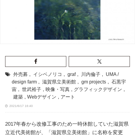
外売募
,
イシベノリコ
,
graf
,
川内倫子
,
UMA /
design farm
,
滋賀県立美術館
,
gm projects
,
石黒宇
宙
,
世武裕子
,
映像・写真
,
グラフィックデザイン
,
建築
,
Webデザイン
,
アート
2021/6/17 16:40
2017年春から改修工事のため一時休館していた滋賀県
立近代美術館が、「滋賀県立美術館」に名称を変更