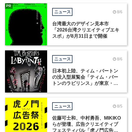
PR
ニュース
8/6
台湾最大のデザイン見本市
「2026台湾クリエイティブエキ
スポ」が8月31日まで開催
ニュース
8/6
日本初上陸、ティム・バートン
の没入型展覧会「ティム・バー
トンのラビリンス」が東京・豊
洲で開催
ニュース
8/5
佐藤可士和、中村勇吾、MIKIKO
らが登壇、広告クリエイティブ
フェスティバル「虎ノ門広告