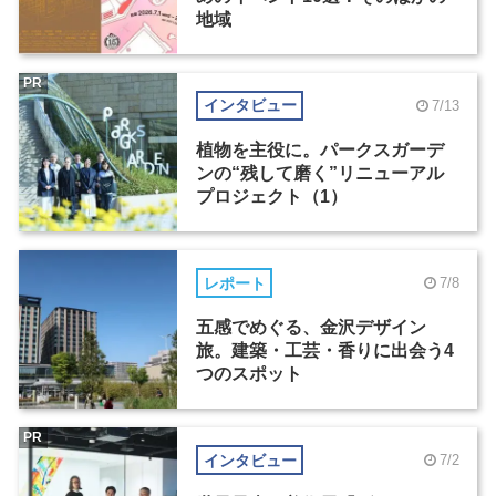
地域
PR
インタビュー
7/13
植物を主役に。パークスガーデ
ンの“残して磨く”リニューアル
プロジェクト（1）
レポート
7/8
五感でめぐる、金沢デザイン
旅。建築・工芸・香りに出会う4
つのスポット
PR
インタビュー
7/2