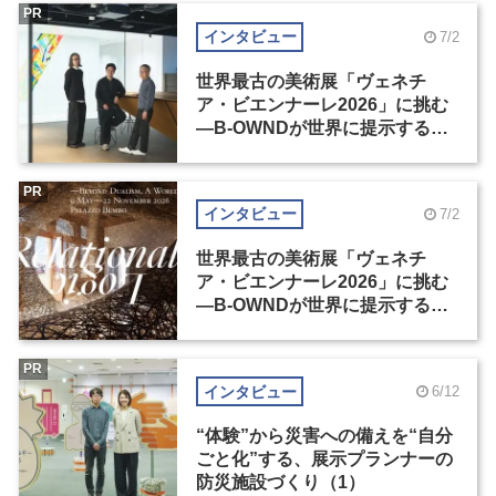
PR
インタビュー
7/2
世界最古の美術展「ヴェネチ
ア・ビエンナーレ2026」に挑む
―B-OWNDが世界に提示する美
の基準とは？（前編）
PR
インタビュー
7/2
世界最古の美術展「ヴェネチ
ア・ビエンナーレ2026」に挑む
―B-OWNDが世界に提示する美
の基準とは？（後編）
PR
インタビュー
6/12
“体験”から災害への備えを“自分
ごと化”する、展示プランナーの
防災施設づくり（1）