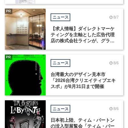
Motion」を公開
PR
ニュース
8/7
【求人情報】ダイレクトマーケ
ティングを主軸とした広告代理
店の株式会社ラインが、グラフ
ィックデザイナーを募集
PR
ニュース
8/6
台湾最大のデザイン見本市
「2026台湾クリエイティブエキ
スポ」が8月31日まで開催
ニュース
8/6
日本初上陸、ティム・バートン
の没入型展覧会「ティム・バー