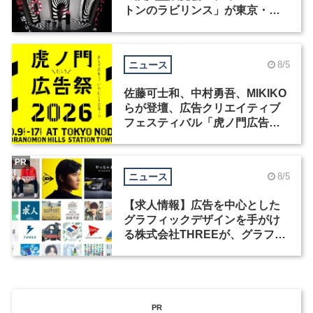
トンのラビリンス」が東京・豊
洲で開催
ニュース
8/5
佐藤可士和、中村勇吾、MIKIKO
らが登壇、広告クリエイティブ
フェスティバル「虎ノ門広告
祭」の第2回が開催
PR
ニュース
8/5
【求人情報】広告を中心とした
グラフィックデザインを手がけ
る株式会社THREEが、グラフィ
ックデザイナーを募集
PR