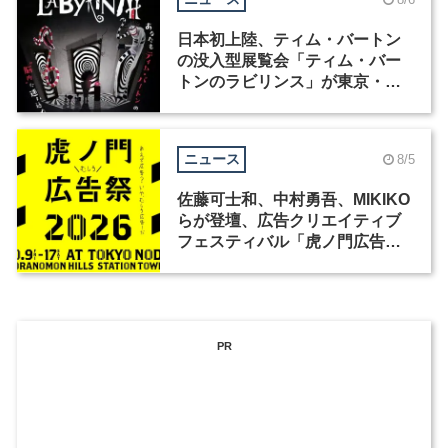
日本初上陸、ティム・バートン
の没入型展覧会「ティム・バー
トンのラビリンス」が東京・豊
洲で開催
ニュース
8/5
佐藤可士和、中村勇吾、MIKIKO
らが登壇、広告クリエイティブ
フェスティバル「虎ノ門広告
祭」の第2回が開催
PR