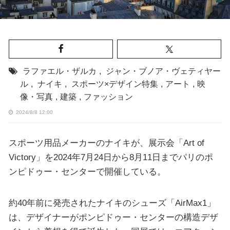
ラファエル・ザルカ
,
ジャン・ブノア・ヴェティヤー
ル
,
ナイキ
,
スポーツ×デザイン特集
,
アート
,
映
像・写真
,
建築
,
ファッション
2024/8/8 12:00
スポーツ用品メーカーのナイキが、展示会「Art of
Victory」を2024年7月24日から8月11日までパリのポ
ンピドゥー・センターで開催している。
約40年前に発売されたナイキのシューズ「AirMax1」
は、デザイナーがポンピドゥー・センターの構造デザ