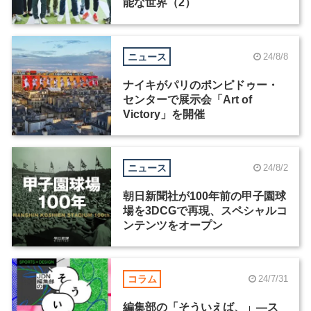
能な世界（2）
ニュース
24/8/8
ナイキがパリのポンピドゥー・
センターで展示会「Art of
Victory」を開催
ニュース
24/8/2
朝日新聞社が100年前の甲子園球
場を3DCGで再現、スペシャルコ
ンテンツをオープン
コラム
24/7/31
編集部の「そういえば、」―ス