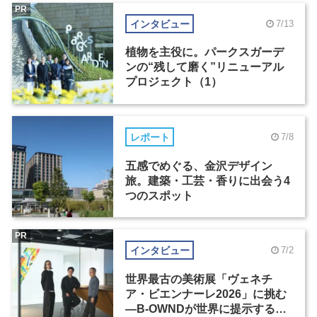
PR
インタビュー
7/13
植物を主役に。パークスガーデ
ンの“残して磨く”リニューアル
プロジェクト（1）
レポート
7/8
五感でめぐる、金沢デザイン
旅。建築・工芸・香りに出会う4
つのスポット
PR
インタビュー
7/2
世界最古の美術展「ヴェネチ
ア・ビエンナーレ2026」に挑む
―B-OWNDが世界に提示する美