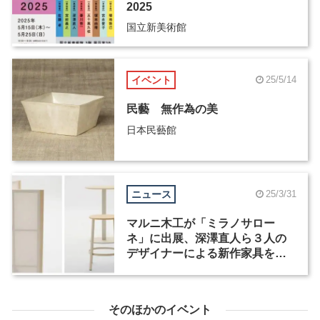
2025
国立新美術館
イベント
25/5/14
民藝 無作為の美
日本民藝館
ニュース
25/3/31
マルニ木工が「ミラノサロー
ネ」に出展、深澤直人ら３人の
デザイナーによる新作家具を発
表
そのほかのイベント