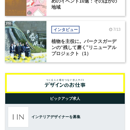
めのイベント10選：そのほかの
地域
PR
インタビュー
7/13
植物を主役に。パークスガーデ
ンの“残して磨く”リニューアル
プロジェクト（1）
ピックアップ求人
インテリアデザイナーを募集