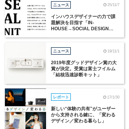
ニュース
25/11/7
インハウスデザイナーの力で課
題解決を目指す「IN-
HOUSE→SOCIAL DESIGN
UNIT」にソニーが参画
ニュース
19/11/1
2019年度グッドデザイン賞の大
賞が決定。受賞は富士フイルム
「結核迅速診断キット」
レポート
17/1/30
新しい“体験の共有”がユーザー
から支持される鍵に、「変わる
デザイン／変わる暮らし」