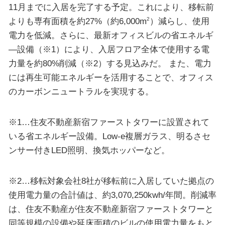
11月までに入居を完了する予定。これにより、移転前
よりも専有面積を約27%（約6,000m
）減らし、使用
2
電力を低減。さらに、最新オフィスビルの省エネルギ
―設備（※1）により、入居フロア全体で使用する電
力量を約80%削減（※2）する見込みだ。 また、電力
には再生可能エネルギーを活用することで、オフィス
のカーボンニュートラルを実現する。
※1…住友不動産新宿ファーストタワーに設置されて
いる省エネルギー設備。Low-e複層ガラス、明るさセ
ンサー付きLED照明、換気ホッパーなど。
※2…移転対象会社8社が移転前に入居していた拠点の
使用電力量の合計値は、約3,070,250kwh/年間。削減率
は、住友不動産が住友不動産新宿ファーストタワーと
同等規模の設備や延床面積のビルの使用電力量をもと