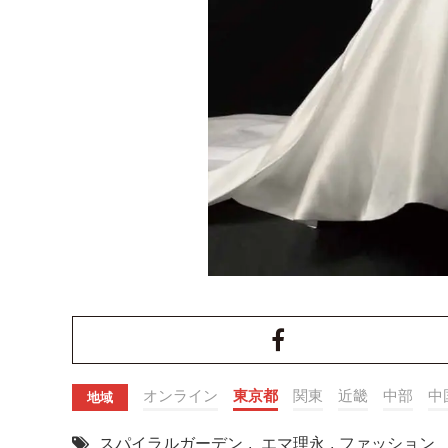
オンライン
東京都
関東
近畿
中部
中
地域
スパイラルガーデン
,
エマ理永
,
ファッション