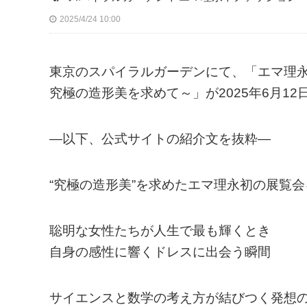
2025/4/24 10:00
東京のスパイラルガーデンにて、「エマ理永の
究極の造形美を求めて～」が2025年6月12
—以下、公式サイトの紹介文を抜粋—
“究極の造形美”を求めたエマ理永初の展覧
聡明な女性たちが人生で最も輝くとき
自身の感性に響くドレスに出会う瞬間
サイエンスと数学の考え方が結びつく発想