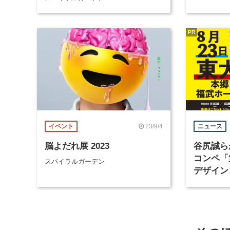
4日間開
PR
23/9/4
イベント
ニュース
脳よだれ展 2023
谷尻誠ら
コンペ「
スパイラルガーデン
デザイン
が決勝戦