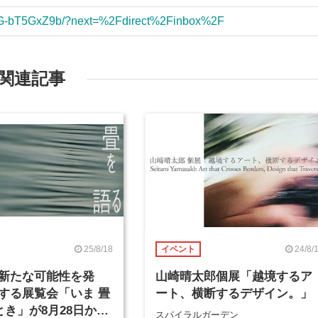
/DG-bT5GxZ9b/?next=%2Fdirect%2Finbox%2F
関連記事
25/8/18
24/8/
イベント
新たな可能性を発
山崎晴太郎個展「越境するア
する展覧会「いま 畳
ート、横断するデザイン。」
とき」が8月28日から
スパイラルガーデン