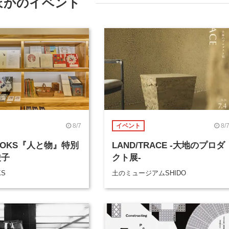
ほかのイベント
8/7
8/
イベント
BOOKS『人と物』特別
LAND/TRACE -大地のプロダ
綾子
クト展-
KS
土のミュージアムSHIDO