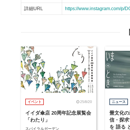
詳細URL
https://www.instagram.com/p
25/8/20
イベント
ニュース
イイダ傘店 20周年記念展覧会
畳文化の
「わたり」
信・探求
を 語る 
スパイラルガーデン