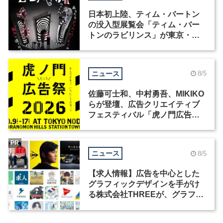
日本初上陸、ティム・バートン
の没入型展覧会「ティム・バー
トンのラビリンス」が東京・豊
洲で開催
ニュース
8/5
佐藤可士和、中村勇吾、MIKIKO
らが登壇、広告クリエイティブ
フェスティバル「虎ノ門広告
祭」の第2回が開催
PR
ニュース
8/5
【求人情報】広告を中心とした
グラフィックデザインを手がけ
る株式会社THREEが、グラフィ
ックデザイナーを募集