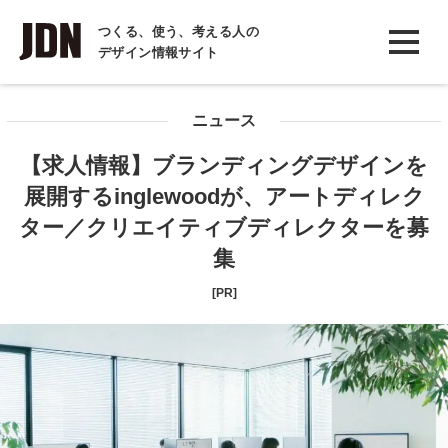
INTERVIEW
つくる、使う、考える人の
デザイン情報サイト
インタビュー
REPORT
ニュース
レポート
【求人情報】ブランディングデザインを
COLUMN
展開するinglewoodが、アートディレク
コラム
ター／クリエイティブディレクターを募
集
[PR]