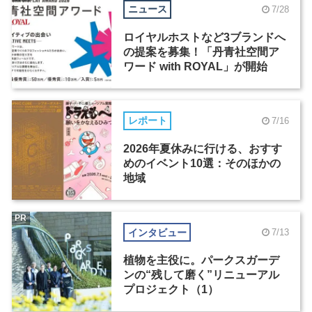
ニュース
7/28
ロイヤルホストなど3ブランドへ
の提案を募集！「丹青社空間ア
ワード with ROYAL」が開始
レポート
7/16
2026年夏休みに行ける、おすす
めのイベント10選：そのほかの
地域
PR
インタビュー
7/13
植物を主役に。パークスガーデ
ンの“残して磨く”リニューアル
プロジェクト（1）