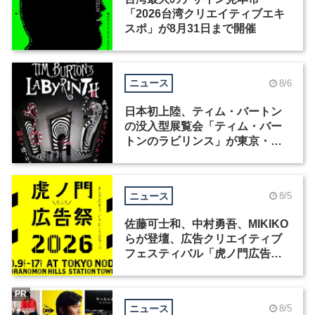
「2026台湾クリエイティブエキ
スポ」が8月31日まで開催
ニュース
8/6
日本初上陸、ティム・バートン
の没入型展覧会「ティム・バー
トンのラビリンス」が東京・豊
洲で開催
ニュース
8/5
佐藤可士和、中村勇吾、MIKIKO
らが登壇、広告クリエイティブ
フェスティバル「虎ノ門広告
祭」の第2回が開催
PR
ニュース
8/5