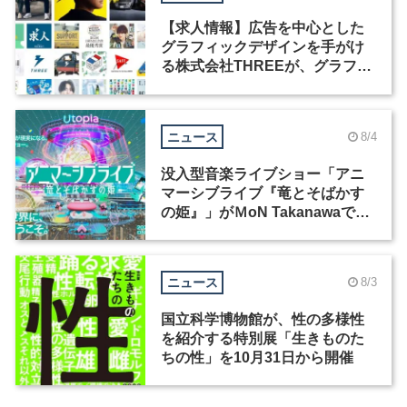
【求人情報】広告を中心とした
グラフィックデザインを手がけ
る株式会社THREEが、グラフィ
ックデザイナーを募集
ニュース
8/4
没入型音楽ライブショー「アニ
マーシブライブ『竜とそばかす
の姫』」がＭoN Takanawaで開
催
ニュース
8/3
国立科学博物館が、性の多様性
を紹介する特別展「生きものた
ちの性」を10月31日から開催