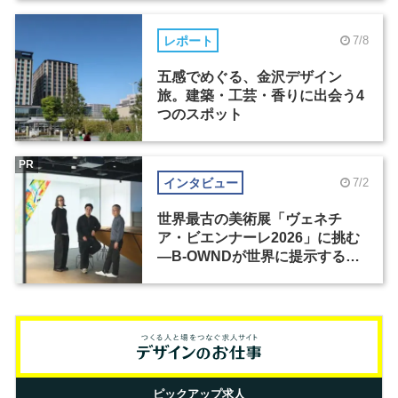
レポート
7/8
五感でめぐる、金沢デザイン
旅。建築・工芸・香りに出会う4
つのスポット
PR
インタビュー
7/2
世界最古の美術展「ヴェネチ
ア・ビエンナーレ2026」に挑む
―B-OWNDが世界に提示する美
の基準とは？（前編）
ピックアップ求人