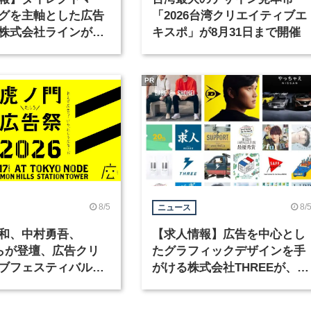
グを主軸とした広告
「2026台湾クリエイティブエ
株式会社ラインが、
キスポ」が8月31日まで開催
ックデザイナーを募
PR
8/5
8/
ニュース
和、中村勇吾、
【求人情報】広告を中心とし
KOらが登壇、広告クリ
たグラフィックデザインを手
ブフェスティバル
がける株式会社THREEが、グ
広告祭」の第2回が開
ラフィックデザイナーを募集