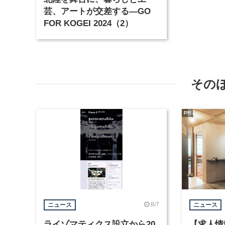
芸、アートが交差する―GO
FOR KOGEI 2024（2）
その
PR
8/7
ニュース
ニュース
ライゾマティクス設立から20
【求人情