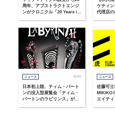
周年、アブストラクトエンジ
ケティン
ンがクロニクル「20 Years in
代理店の
Motion」を公開
グラフィ
集
8/6
ニュース
ニュース
日本初上陸、ティム・バート
佐藤可士
ンの没入型展覧会「ティム・
MIKI
バートンのラビリンス」が東
エイティ
京・豊洲で開催
「虎ノ門
催