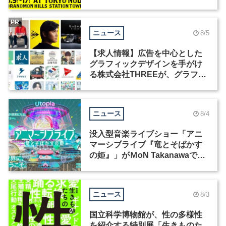
祭」の第2回が開催
PR
ニュース
8/5
【求人情報】広告を中心とした
グラフィックデザインを手がけ
る株式会社THREEが、グラフィ
ックデザイナーを募集
ニュース
8/4
没入型音楽ライブショー「アニ
マーシブライブ『竜とそばかす
の姫』」がＭoN Takanawaで開
催
ニュース
8/3
国立科学博物館が、性の多様性
を紹介する特別展「生きものた