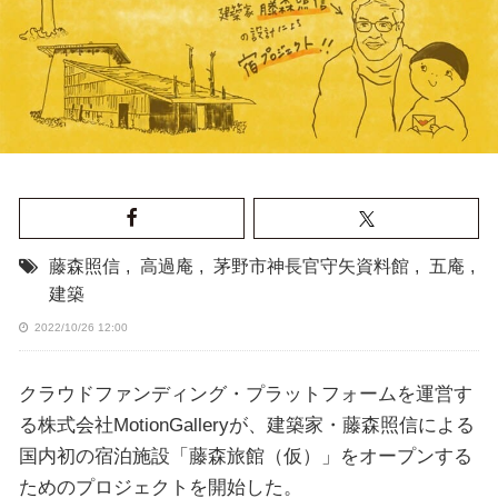
藤森照信
,
高過庵
,
茅野市神長官守矢資料館
,
五庵
,
建築
2022/10/26 12:00
クラウドファンディング・プラットフォームを運営す
る株式会社MotionGalleryが、建築家・藤森照信による
国内初の宿泊施設「藤森旅館（仮）」をオープンする
ためのプロジェクトを開始した。