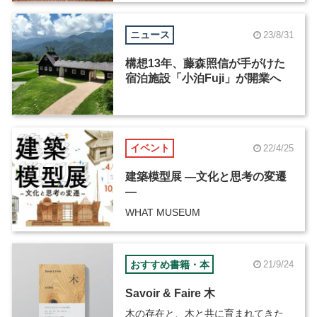
ニュース
23/8/31
構想13年、藤森照信が手がけた
宿泊施設「小泊Fuji」が開業へ
イベント
22/4/25
建築模型展 ―文化と思考の変遷
―
WHAT MUSEUM
おすすめ書籍・本
21/9/24
Savoir & Faire 木
木の存在と、木と共に育まれてきた