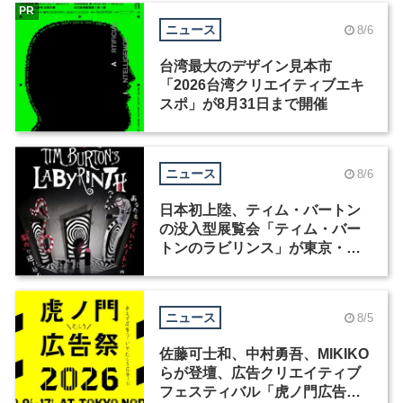
PR
ニュース
8/6
台湾最大のデザイン見本市
「2026台湾クリエイティブエキ
スポ」が8月31日まで開催
ニュース
8/6
日本初上陸、ティム・バートン
の没入型展覧会「ティム・バー
トンのラビリンス」が東京・豊
洲で開催
ニュース
8/5
佐藤可士和、中村勇吾、MIKIKO
らが登壇、広告クリエイティブ
フェスティバル「虎ノ門広告