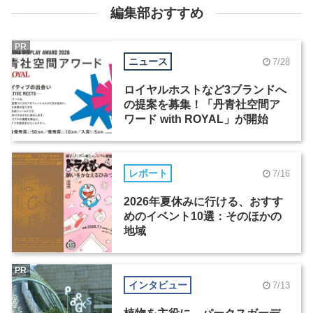
編集部おすすめ
PR
ニュース
7/28
ロイヤルホストなど3ブランドへ
の提案を募集！「丹青社空間ア
ワード with ROYAL」が開始
レポート
7/16
2026年夏休みに行ける、おすす
めのイベント10選：そのほかの
地域
PR
インタビュー
7/13