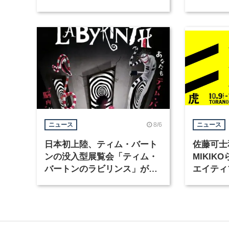
Motion」を公開
グラフィ
集
8/6
ニュース
ニュース
日本初上陸、ティム・バート
佐藤可士
ンの没入型展覧会「ティム・
MIKI
バートンのラビリンス」が東
エイティ
京・豊洲で開催
「虎ノ門
催