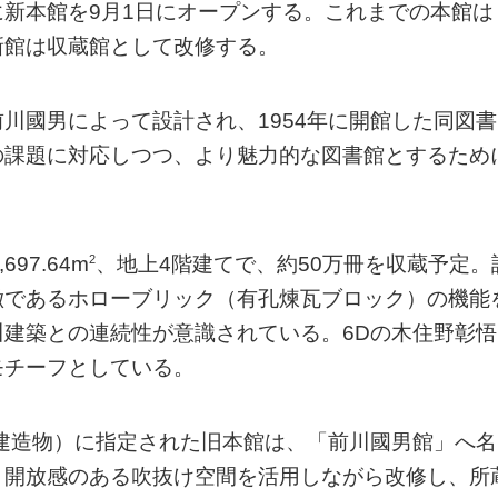
新本館を9月1日にオープンする。これまでの本館は
新館は収蔵館として改修する。
川國男によって設計され、1954年に開館した同図書
の課題に対応しつつ、より魅力的な図書館とするため
2
97.64m
、地上4階建てで、約50万冊を収蔵予定。
徴であるホローブリック（有孔煉瓦ブロック）の機能
建築との連続性が意識されている。6Dの木住野彰悟
モチーフとしている。
（建造物）に指定された旧本館は、「前川國男館」へ名
、開放感のある吹抜け空間を活用しながら改修し、所