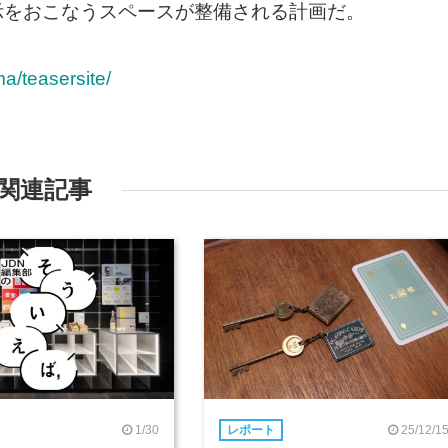
示をおこなうスペースが整備される計画だ。
a/teasersite/
関連記事
1/30
25/12/1
レポート