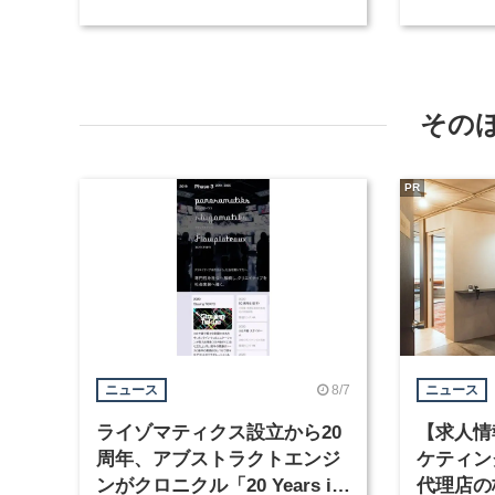
プを発表
その
PR
8/7
ニュース
ニュース
ライゾマティクス設立から20
【求人情
周年、アブストラクトエンジ
ケティン
ンがクロニクル「20 Years in
代理店の