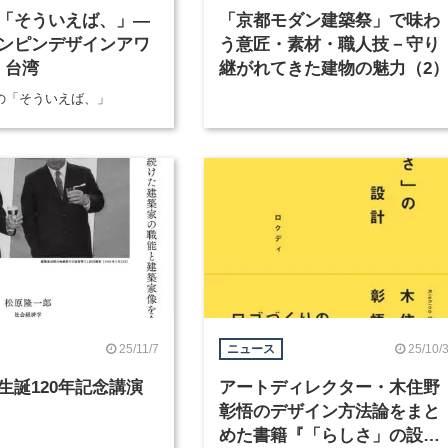
「そういえば、」―
「京都モダン建築祭」で味わ
ンピンデザインアワ
う意匠・素材・職人技－守り
n 台湾
継がれてきた建物の魅力（2
部の「そういえば、」
25/11/7
25/10/
ニュース
生誕120年記念講演
アートディレクター・木住野
彰悟のデザイン方法論をまと
めた書籍『「らしさ」の設