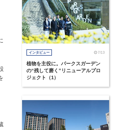
に
7/13
インタビュー
植物を主役に。パークスガーデン
設
の“残して磨く”リニューアルプロ
を
ジェクト（1）
蔵