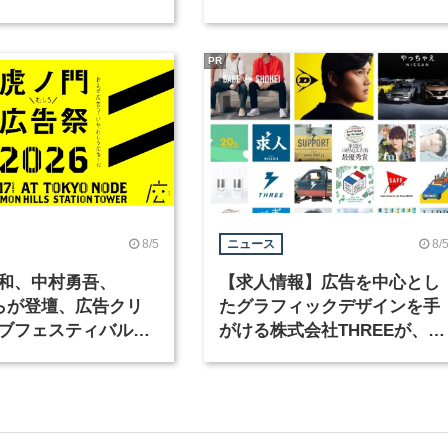
ックデザイナーを募
PR
8/5
8/
ニュース
和、中村勇吾、
【求人情報】広告を中心とし
KOらが登壇、広告クリ
たグラフィックデザインを手
ブフェスティバル
がける株式会社THREEが、グ
広告祭」の第2回が開
ラフィックデザイナーを募集