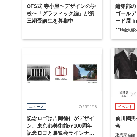
OFS式 寺小屋〜デザインの学
編集部の
校〜「グラフィック編」が第
ゴールデ
三期受講生を募集中
ード展 i
JDN編集
25/11/18
ニュース
イベント
記念ロゴは吉岡徳仁がデザイ
前川國男
ン、東京都美術館が100周年
会
記念ロゴと展覧会ラインナッ
建築家会館