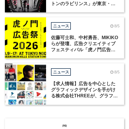
トンのラビリンス」が東京・豊
洲で開催
ニュース
8/5
佐藤可士和、中村勇吾、MIKIKO
らが登壇、広告クリエイティブ
フェスティバル「虎ノ門広告
祭」の第2回が開催
PR
ニュース
8/5
【求人情報】広告を中心とした
グラフィックデザインを手がけ
る株式会社THREEが、グラフィ
ックデザイナーを募集
PR