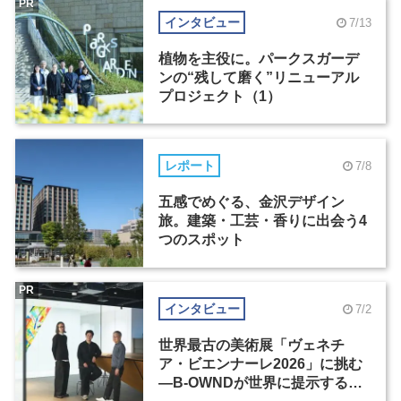
PR
インタビュー
7/13
植物を主役に。パークスガーデ
ンの“残して磨く”リニューアル
プロジェクト（1）
レポート
7/8
五感でめぐる、金沢デザイン
旅。建築・工芸・香りに出会う4
つのスポット
PR
インタビュー
7/2
世界最古の美術展「ヴェネチ
ア・ビエンナーレ2026」に挑む
―B-OWNDが世界に提示する美