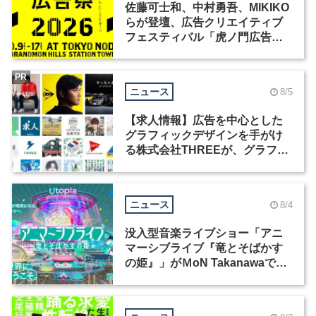
佐藤可士和、中村勇吾、MIKIKO
らが登壇、広告クリエイティブ
フェスティバル「虎ノ門広告
祭」の第2回が開催
PR
ニュース
8/5
【求人情報】広告を中心とした
グラフィックデザインを手がけ
る株式会社THREEが、グラフィ
ックデザイナーを募集
ニュース
8/4
没入型音楽ライブショー「アニ
マーシブライブ『竜とそばかす
の姫』」がＭoN Takanawaで開
催