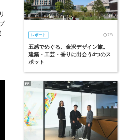
リ
プ
展
7/8
レポート
五感でめぐる、金沢デザイン旅。
建築・工芸・香りに出会う4つのス
ポット
PR