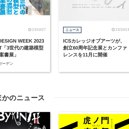
23/10/27
23/10/1
ニュース
DESIGN WEEK 2023
ICSカレッジオブアーツが、
RT「3世代の建築模型
創立60周年記念展とカンファ
案書展」
レンスを11月に開催
ガーデン
ほかのニュース