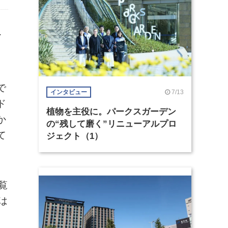
イ
で
7/13
インタビュー
ド
植物を主役に。パークスガーデン
か
の“残して磨く”リニューアルプロ
て
ジェクト（1）
覧
は
。