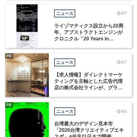
ニュース
8/7
ライゾマティクス設立から20周
年、アブストラクトエンジンが
クロニクル「20 Years in
Motion」を公開
PR
ニュース
8/7
【求人情報】ダイレクトマーケ
ティングを主軸とした広告代理
店の株式会社ラインが、グラフ
ィックデザイナーを募集
PR
ニュース
8/6
台湾最大のデザイン見本市
「2026台湾クリエイティブエキ
スポ」が8月31日まで開催