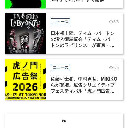
ニュース
8/6
日本初上陸、ティム・バートン
の没入型展覧会「ティム・バー
トンのラビリンス」が東京・豊
洲で開催
ニュース
8/5
佐藤可士和、中村勇吾、MIKIKO
らが登壇、広告クリエイティブ
フェスティバル「虎ノ門広告
祭」の第2回が開催
PR