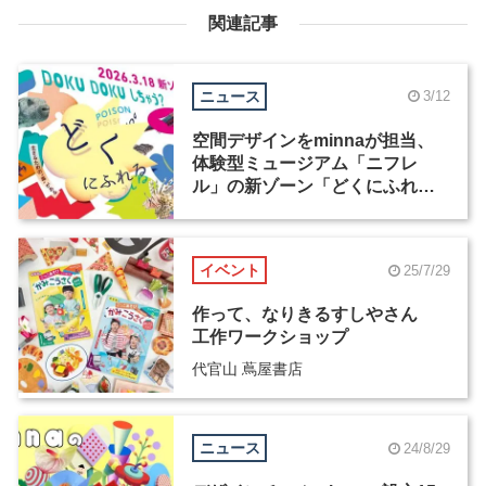
関連記事
ニュース
3/12
空間デザインをminnaが担当、
体験型ミュージアム「ニフレ
ル」の新ゾーン「どくにふれ
る」が3月18日にオープン
イベント
25/7/29
作って、なりきるすしやさん
工作ワークショップ
代官山 蔦屋書店
ニュース
24/8/29