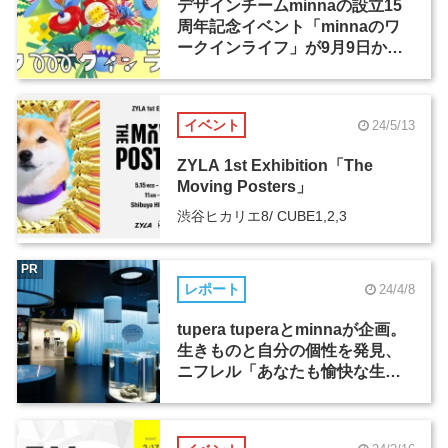
デザインチームminnaの設立15
周年記念イベント「minnaのワ
ークインライフ」が9月9日から
開催
イベント
24/5/13
ZYLA 1st Exhibition「The
Moving Posters」
渋谷ヒカリエ8/ CUBE1,2,3
PR
レポート
24/4/8
tupera tuperaとminnaが企画。
生きものと自分の個性を発見、
ニフレル「あなたも愉快な生き
ものだ！展」