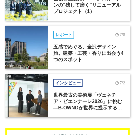
ンの“残して磨く”リニューアル
プロジェクト（1）
レポート
7/8
五感でめぐる、金沢デザイン
旅。建築・工芸・香りに出会う4
つのスポット
PR
インタビュー
7/2
世界最古の美術展「ヴェネチ
ア・ビエンナーレ2026」に挑む
―B-OWNDが世界に提示する美
の基準とは？（前編）