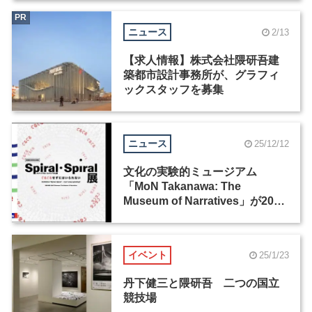
PR
ニュース
2/13
【求人情報】株式会社隈研吾建
築都市設計事務所が、グラフィ
ックスタッフを募集
ニュース
25/12/12
文化の実験的ミュージアム
「MoN Takanawa: The
Museum of Narratives」が2026
年3月28日にオープン
イベント
25/1/23
丹下健三と隈研吾 二つの国立
競技場