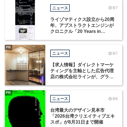
ニュース
8/7
ライゾマティクス設立から20周
年、アブストラクトエンジンが
クロニクル「20 Years in
Motion」を公開
PR
ニュース
8/7
【求人情報】ダイレクトマーケ
ティングを主軸とした広告代理
店の株式会社ラインが、グラフ
ィックデザイナーを募集
PR
ニュース
8/6
台湾最大のデザイン見本市
「2026台湾クリエイティブエキ
スポ」が8月31日まで開催