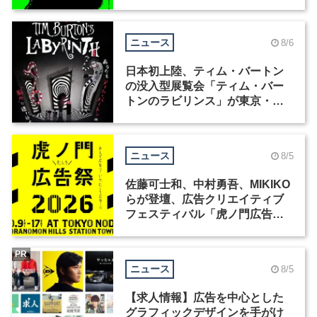
ニュース
8/6
日本初上陸、ティム・バートン
の没入型展覧会「ティム・バー
トンのラビリンス」が東京・豊
洲で開催
ニュース
8/5
佐藤可士和、中村勇吾、MIKIKO
らが登壇、広告クリエイティブ
フェスティバル「虎ノ門広告
祭」の第2回が開催
PR
ニュース
8/5
【求人情報】広告を中心とした
グラフィックデザインを手がけ