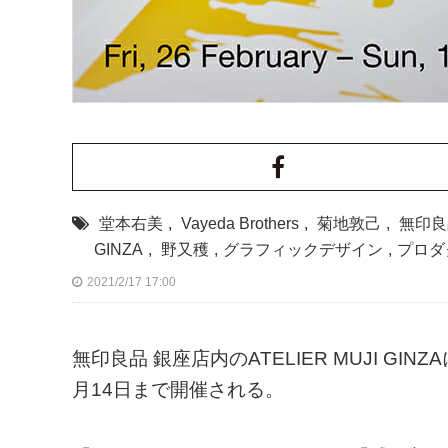
堂本右美
,
Vayeda Brothers
,
菊地敦己
,
無印良
GINZA
,
野又穫
,
グラフィックデザイン
,
プロダ
2021/2/17 17:00
無印良品 銀座店内のATELIER MUJI GINZ
月14日まで開催される。