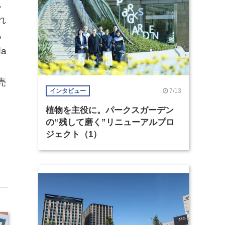
し
れ
己
a
売
7/13
インタビュー
植物を主役に。パークスガーデン
の“残して磨く”リニューアルプロ
ジェクト（1）