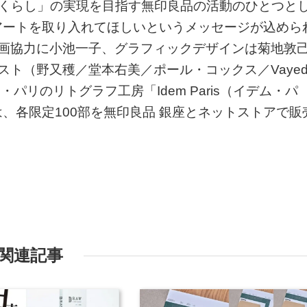
感じ良いくらし」の実現を目指す無印良品の活動のひとつと
アートを取り入れてほしいというメッセージが込めら
企画協力に小池一子、グラフィックデザインは菊地敦
ト（野又穫／堂本右美／ポール・コックス／Vayed
・パリのリトグラフ工房「Idem Paris（イデム・パ
、各限定100部を無印良品 銀座とネットストアで販
関連記事