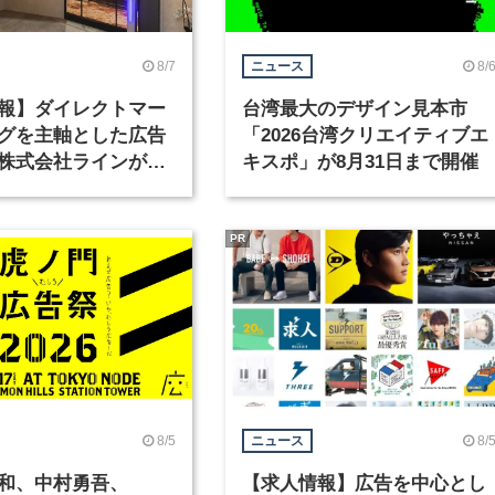
8/7
8/
ニュース
報】ダイレクトマー
台湾最大のデザイン見本市
グを主軸とした広告
「2026台湾クリエイティブエ
株式会社ラインが、
キスポ」が8月31日まで開催
ックデザイナーを募
PR
8/5
8/
ニュース
和、中村勇吾、
【求人情報】広告を中心とし