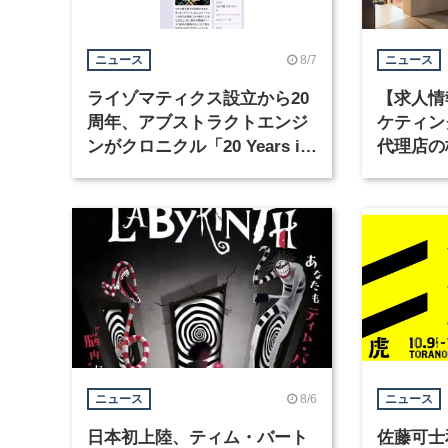
8/7
ニュース
ニュース
ライゾマティクス設立から20
【求人情
周年、アブストラクトエンジ
ケティン
ンがクロニクル「20 Years in
代理店の
Motion」を公開
グラフィ
集
8/6
ニュース
ニュース
日本初上陸、ティム・バート
佐藤可士