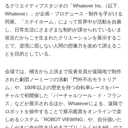
るクリエイティブスタジオの「Whatever Inc.（以下、
Whatever）」が企画・プロデュース・制作を手がける
同展。「ステイホーム」によって世界中が活動を自粛
し、日常生活にさまざまな制約が課せられているいま
状況だからこそ生まれたクリエーションを展示するこ
とで、逆境に屈しない人間の想像力を改めて讃えるこ
とを目的としている。
会場では、稽古から上演まで役者全員が遠隔地で制作
された劇団ノーミーツの演劇「門外不出モラトリア
ム」や、100年以上の歴史を持つ自転車レースをバー
チャルで初開催した「バーチャルツール・ド・フラン
ス」などが展示されるほか、Whateverによる、遠隔で
ロボットを操作することで展示鑑賞をオンラインで楽
しめるシステム「ROBOT VIEWING」や、自分描いた
らくがきに命が吹き込めるアプリ「らくがきAR」のエ