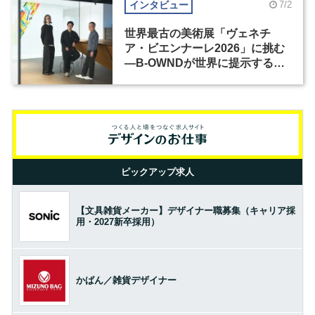
インタビュー
7/2
世界最古の美術展「ヴェネチ
ア・ビエンナーレ2026」に挑む
―B-OWNDが世界に提示する美
の基準とは？（前編）
ピックアップ求人
【文具雑貨メーカー】デザイナー職募集（キャリア採
用・2027新卒採用）
かばん／雑貨デザイナー