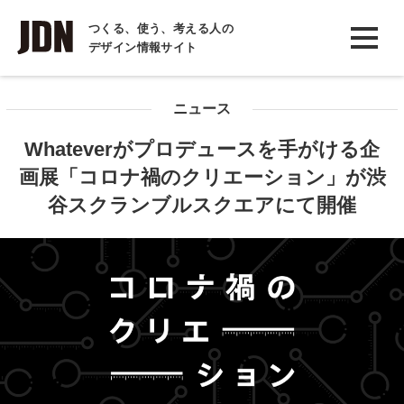
INTERVIEW
つくる、使う、考える人の
デザイン情報サイト
インタビュー
REPORT
ニュース
レポート
Whateverがプロデュースを手がける企
COLUMN
画展「コロナ禍のクリエーション」が渋
コラム
谷スクランブルスクエアにて開催