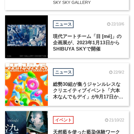
SKY SKY GALLERY
ニュース
22/10/6
現代アートチーム「目 [mé]」の
企画展が、2023年1月13日から
SHIBUYA SKYで開催
ニュース
22/9/2
総勢30組が集うジャンルレスな
クリエイティブイベント「六本
木なんでもデイ」が9月17日から
2日間開催
イベント
21/10/22
天然藍を使った藍染体験ワーク