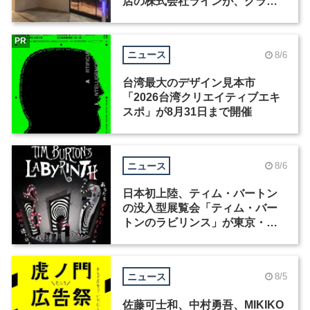
店の株式会社ラインが、グラフ
ィックデザイナーを募集
PR
ニュース
8/6
台湾最大のデザイン見本市
「2026台湾クリエイティブエキ
スポ」が8月31日まで開催
ニュース
8/6
日本初上陸、ティム・バートン
の没入型展覧会「ティム・バー
トンのラビリンス」が東京・豊
洲で開催
ニュース
8/5
佐藤可士和、中村勇吾、MIKIKO