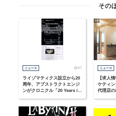
その
PR
8/7
ニュース
ニュース
ライゾマティクス設立から20
【求人情
周年、アブストラクトエンジ
ケティン
ンがクロニクル「20 Years in
代理店の
Motion」を公開
グラフィ
集