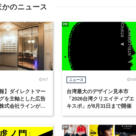
ほかのニュース
PR
8/7
8/
ニュース
報】ダイレクトマー
台湾最大のデザイン見本市
グを主軸とした広告
「2026台湾クリエイティブエ
株式会社ラインが、
キスポ」が8月31日まで開催
ックデザイナーを募
PR