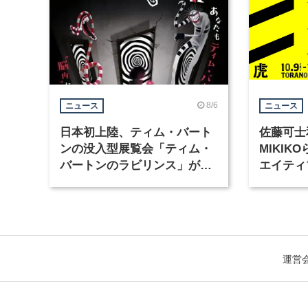
8/6
ニュース
ニュース
日本初上陸、ティム・バート
佐藤可士
ンの没入型展覧会「ティム・
MIKI
バートンのラビリンス」が東
エイティ
京・豊洲で開催
「虎ノ門
催
運営