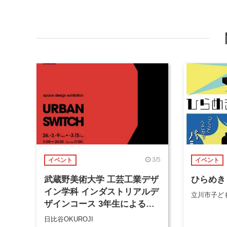
3/5
イベント
イベント
武蔵野美術大学 工芸工業デザ
ひらめき
イン学科 インダストリアルデ
立川市子ど
ザインコース 3年生による学
外展「URBAN SWITCH」
日比谷OKUROJI