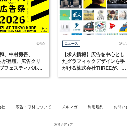
8/5
8/
ニュース
和、中村勇吾、
【求人情報】広告を中心とし
KOらが登壇、広告クリ
たグラフィックデザインを手
ブフェスティバル
がける株式会社THREEが、グ
広告祭」の第2回が開
ラフィックデザイナーを募集
会社
広告・取材について
メルマガ
利用規約
お問い
運営メディア