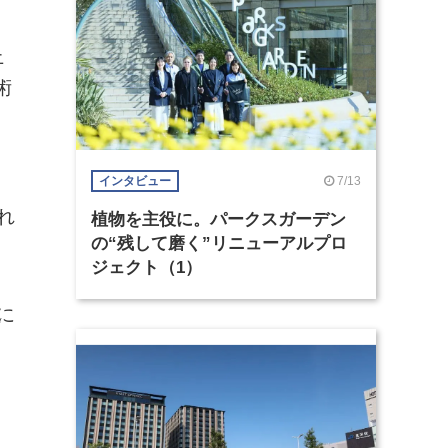
上
術
7/13
インタビュー
。
れ
植物を主役に。パークスガーデン
の“残して磨く”リニューアルプロ
ジェクト（1）
に