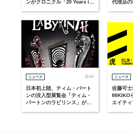
ンがクロニクル「20 Years in
代理店の
Motion」を公開
グラフィ
集
8/6
ニュース
ニュース
日本初上陸、ティム・バート
佐藤可士
ンの没入型展覧会「ティム・
MIKI
バートンのラビリンス」が東
エイティ
京・豊洲で開催
「虎ノ門
催