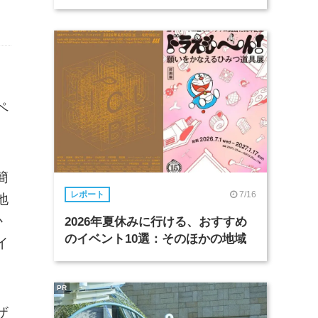
ペ
簡
7/16
レポート
地
か
2026年夏休みに行ける、おすすめ
のイベント10選：そのほかの地域
イ
PR
ザ