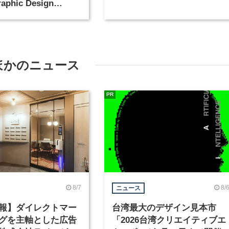
aphic Design
が開催
ほかのニュース
PR
8/7
8/
ニュース
報】ダイレクトマー
台湾最大のデザイン見本市
グを主軸とした広告
「2026台湾クリエイティブエ