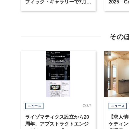
フィック・ギャラリーで7月
2025「Gr
15日から開催
Now」
その
PR
8/7
ニュース
ニュース
ライゾマティクス設立から20
【求人情
周年、アブストラクトエンジ
ケティン