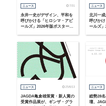
7/31
ニュース
ニュース
永井一史がデザイン、平和を
北川一成
呼びかける「ヒロシマ・アピ
呼びかけ
ールズ」2026年版ポスターが
ールズ」
完成
完成
25/6/13
ニュース
ニュース
JAGDA亀倉雄策賞・新人賞の
総勢28
受賞作品展が、ギンザ・グラ
壇、JA