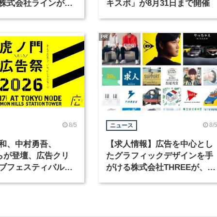
株式会社ラインが、
キスポ」が8月31日まで開催
ックデザイナーを募
PR
8/5
8/
ニュース
和、中村勇吾、
【求人情報】広告を中心とし
KOらが登壇、広告クリ
たグラフィックデザインを手
ブフェスティバル
がける株式会社THREEが、グ
広告祭」の第2回が開
ラフィックデザイナーを募集