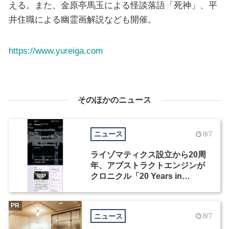
える。また、⾦原亭⾺⽟による怪談落語「死神」、平
井住職による幽霊画解説なども開催。
https://www.yureiga.com
そのほかのニュース
ニュース
8/7
ライゾマティクス設立から20周
年、アブストラクトエンジンが
クロニクル「20 Years in
Motion」を公開
PR
ニュース
8/7