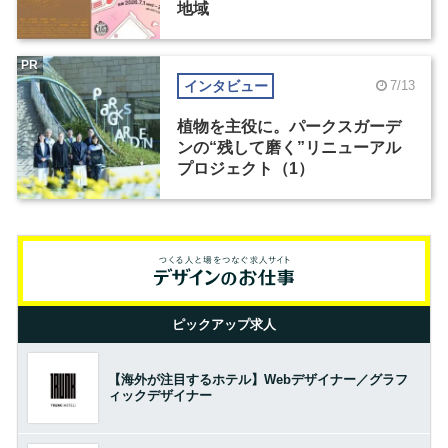
地域
PR
インタビュー
7/13
植物を主役に。パークスガーデ
ンの“残して磨く”リニューアル
プロジェクト（1）
ピックアップ求人
【海外が注目するホテル】Webデザイナー／グラフ
ィックデザイナー