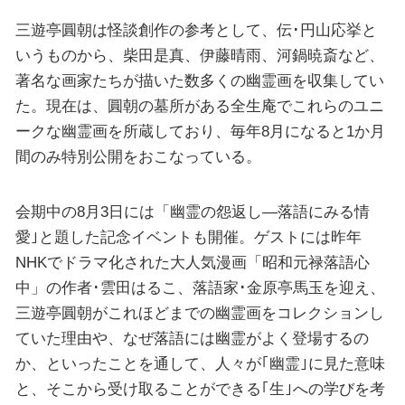
三遊亭圓朝は怪談創作の参考として、伝･円⼭応挙と
いうものから、柴⽥是真、伊藤晴⾬、河鍋暁斎など、
著名な画家たちが描いた数多くの幽霊画を収集してい
た。現在は、圓朝の墓所がある全⽣庵でこれらのユニ
ークな幽霊画を所蔵しており、毎年8⽉になると1か⽉
間のみ特別公開をおこなっている。
会期中の8月3日には「幽霊の怨返し―落語にみる情
愛｣と題した記念イベントも開催。ゲストには昨年
NHKでドラマ化された⼤⼈気漫画「昭和元禄落語⼼
中」の作者･雲⽥はるこ、落語家･⾦原亭⾺⽟を迎え、
三遊亭圓朝がこれほどまでの幽霊画をコレクションし
ていた理由や、なぜ落語には幽霊がよく登場するの
か、といったことを通して、⼈々が｢幽霊｣に⾒た意味
と、そこから受け取ることができる｢⽣｣への学びを考