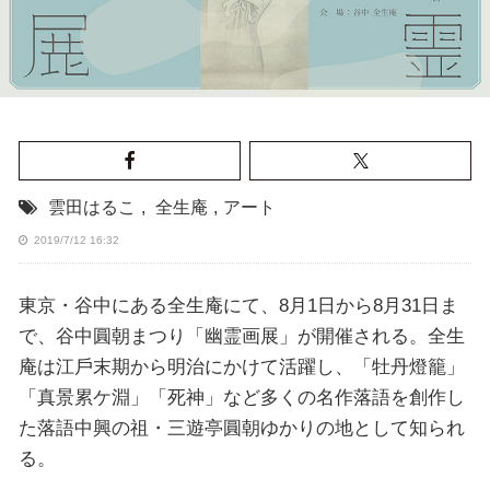
雲⽥はるこ
,
全⽣庵
,
アート
2019/7/12 16:32
東京・⾕中にある全⽣庵にて、8⽉1⽇から8月31⽇ま
で、⾕中圓朝まつり「幽霊画展」が開催される。全生
庵は江⼾末期から明治にかけて活躍し、「牡丹燈籠」
「真景累ケ淵」「死神」など多くの名作落語を創作し
た落語中興の祖・三遊亭圓朝ゆかりの地として知られ
る。