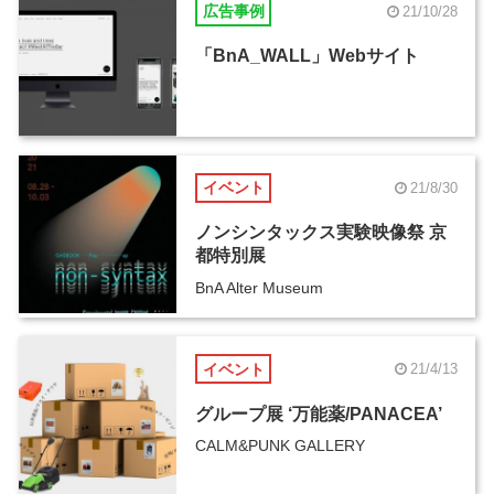
広告事例
21/10/28
「BnA_WALL」Webサイト
イベント
21/8/30
ノンシンタックス実験映像祭 京
都特別展
BnA Alter Museum
イベント
21/4/13
グループ展 ‘万能薬/PANACEA’
CALM&PUNK GALLERY