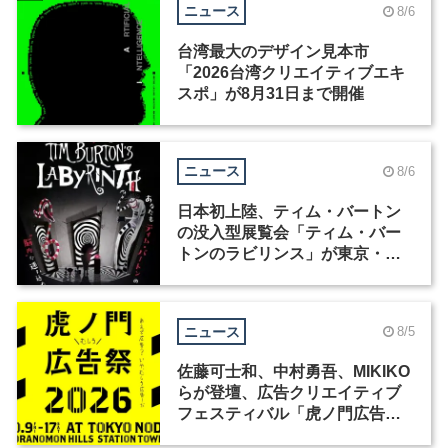
ニュース
8/6
台湾最大のデザイン見本市
「2026台湾クリエイティブエキ
スポ」が8月31日まで開催
ニュース
8/6
日本初上陸、ティム・バートン
の没入型展覧会「ティム・バー
トンのラビリンス」が東京・豊
洲で開催
ニュース
8/5
佐藤可士和、中村勇吾、MIKIKO
らが登壇、広告クリエイティブ
フェスティバル「虎ノ門広告
祭」の第2回が開催